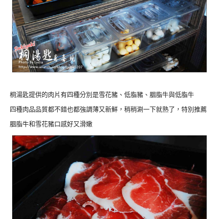
桐湯匙提供的肉片有四種分別是雪花豬、低脂豬、胭脂牛與低脂牛
四種肉品品質都不錯也都強調薄又新鮮，稍稍涮一下就熟了，特別推薦
胭脂牛和雪花豬口感好又滑嫩