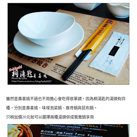
雖然是壽喜燒不過也不用擔心會吃得很單調，因為桐湯匙的湯頭有四
種，分別是壽喜燒、味增泡菜鍋、豚骨鍋與昆布鍋。
只稍加價20元就可以選擇兩種湯頭併成鴛鴦鍋享用