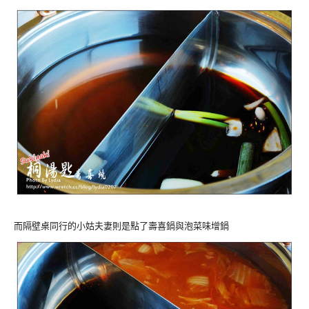
而隔壁桌同行的小姑夫妻則是點了壽喜鍋與泡菜味增鍋