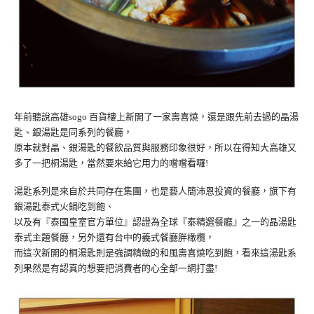
年前聽說高雄sogo 百貨樓上新開了一家壽喜燒，還是跟先前去過的晶湯
匙、銀湯匙是同系列的餐廳，
原本就對晶、銀湯匙的餐飲品質與服務印象很好，所以在得知大高雄又
多了一把桐湯匙，當然要來給它用力的嚐嚐看囉!
湯匙系列是來自於共同存在集團，也是藝人簡沛恩投資的餐廳，旗下有
銀湯匙泰式火鍋吃到飽、
以及有『泰國皇室官方單位』認證為全球『泰精選餐廳』之一的晶湯匙
泰式主題餐廳，另外還有台中的義式餐廳胖橄欖，
而這次新開的桐湯匙則是強調精緻的和風壽喜燒吃到飽，看來這湯匙系
列果然是有認真的想要把消費者的心全部一網打盡!