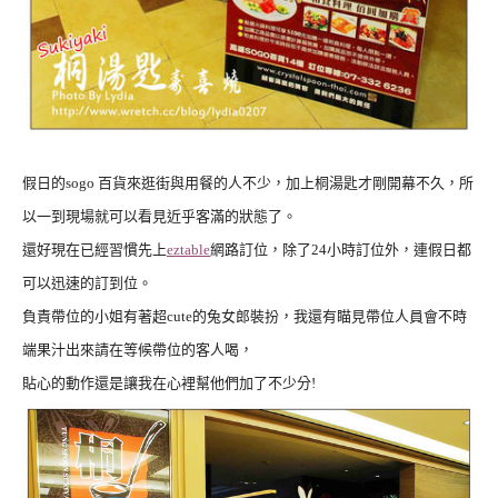
假日的sogo 百貨來逛街與用餐的人不少，加上桐湯匙才剛開幕不久，所
以一到現場就可以看見近乎客滿的狀態了。
還好現在已經習慣先上
eztable
網路訂位，除了24小時訂位外，連假日都
可以迅速的訂到位。
負責帶位的小姐有著超cute的兔女郎裝扮，我還有瞄見帶位人員會不時
端果汁出來請在等候帶位的客人喝，
貼心的動作還是讓我在心裡幫他們加了不少分!