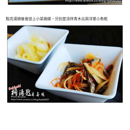
點完湯頭後會送上小菜兩碟，分別是涼拌青木瓜與洋蔥小魚乾