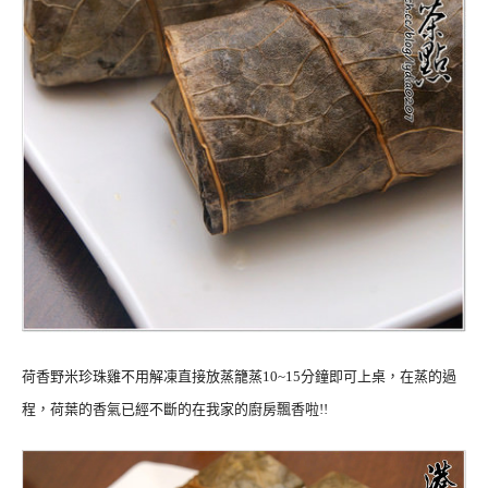
荷香野米珍珠雞不用解凍直接放蒸籠蒸10~15分鐘即可上桌，在蒸的過
程，荷葉的香氣已經不斷的在我家的廚房飄香啦!!