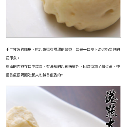
手工揉製的麵皮，吃起來還有甜甜的麵香，這是一口咬下流砂奶皇包的
初印象。
飽滿的內餡在口中爆漿，有濃郁的起司味道外，因為還加了鹹蛋黃，整
個香氣很明顯吃起來也鹹香鹹香的!!