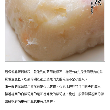
這個蝦乾蘿蔔糕跟一般吃到的蘿蔔乾很不一樣喔!!首先是使用原隻的鮮
蝦低溫風乾，吃到的蝦乾都是整尾的大蝦乾而不是小蝦米。
跟一般的蘿蔔糕用紅蔥頭提香比起來，香氣比較獨特且用料更耗成本
接著裡面的白蘿蔔用的是正塊條狀的蘿蔔塊，比起一般蘿蔔糕裡面的蘿
蔔絲吃起來更有口感也更有菜頭香。