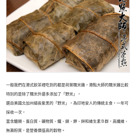
一般我們在港式飲茶裡吃到的都是荷葉糯米雞，港點大師的糯米雞比較
特別的是除了糯米外還多添加了「野米」，
選自美國北加州細長紫黑的「野米」，為印地安人的傳統主食，一年可
採收一次，
富含醣類、蛋白質、礦物質、鐵、鎂、鉀、鋅和維生素Ｂ群，高纖維、
無澱粉質，是營養價值高的穀物。