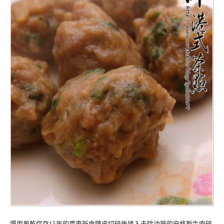
選用風乾保存15年的廣東新會陳皮切碎後揉入去除油筋的安格斯牛肉碎