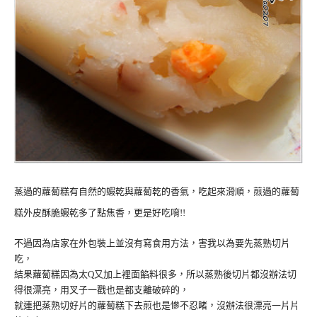
蒸過的蘿蔔糕有自然的蝦乾與蘿蔔乾的香氣，吃起來滑順，煎過的蘿蔔
糕外皮酥脆蝦乾多了點焦香，更是好吃唷!!
不過因為店家在外包裝上並沒有寫食用方法，害我以為要先蒸熟切片
吃，
結果蘿蔔糕因為太Q又加上裡面餡料很多，所以蒸熟後切片都沒辦法切
得很漂亮，用叉子一戳也是都支離破碎的，
就連把蒸熟切好片的蘿蔔糕下去煎也是慘不忍睹，沒辦法很漂亮一片片