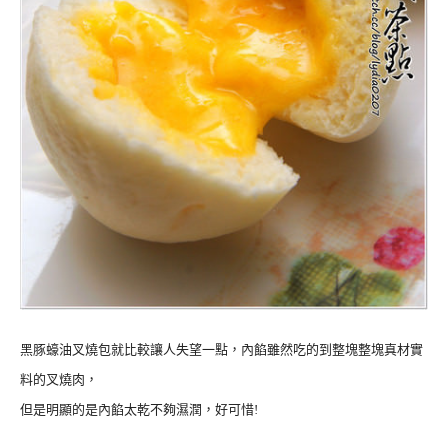
黑豚蠔油叉燒包就比較讓人失望一點，內餡雖然吃的到整塊整塊真材實
料的叉燒肉，
但是明顯的是內餡太乾不夠濕潤，好可惜!