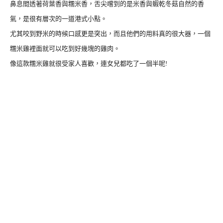
鼻息間透著荷葉香與糯米香，舌尖嚐到的是米香與蝦乾冬菇自然的香
氣，是很有層次的一道港式小點。
尤其咬到野米的時候口感更是突出，而且他們的用料真的很大器，一個
糯米雞裡面就可以吃到好幾塊的雞肉。
像這款糯米雞就很受家人喜歡，連女兒都吃了一個半呢!