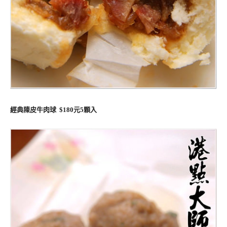
經典陳皮牛肉球 $180元5顆入