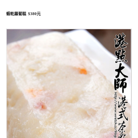
蝦乾蘿蔔糕 $380元