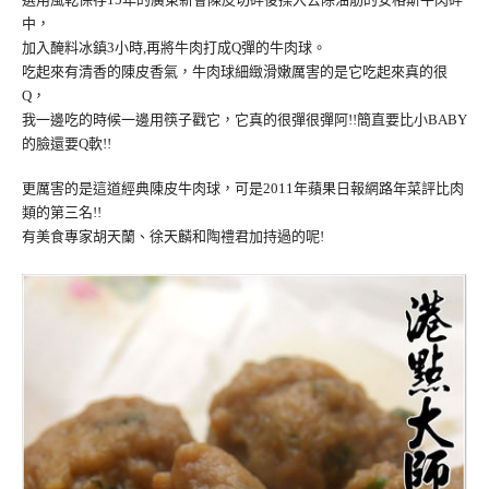
中，
加入醃料冰鎮3小時,再將牛肉打成Q彈的牛肉球。
吃起來有清香的陳皮香氣，牛肉球細緻滑嫩厲害的是它吃起來真的很
Q，
我一邊吃的時候一邊用筷子戳它，它真的很彈很彈阿!!簡直要比小BABY
的臉還要Q軟!!
更厲害的是這道經典陳皮牛肉球，可是2011年蘋果日報網路年菜評比肉
類的第三名!!
有美食專家胡天蘭、徐天麟和陶禮君加持過的呢!