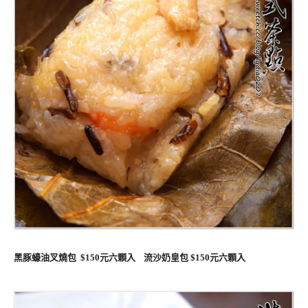
黑豚蠔油叉燒包 $150元六顆入 流沙奶皇包 $150元六顆入