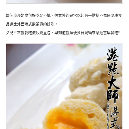
這個流沙奶皇包好吃又不膩，很意外的是它吃起來一點都不像是冷凍食
品還比外面港式飲茶賣的好吃，
女兒平常就愛吃流沙奶皇包，早知道就順便多買幾顆來給她當早餐吃!!