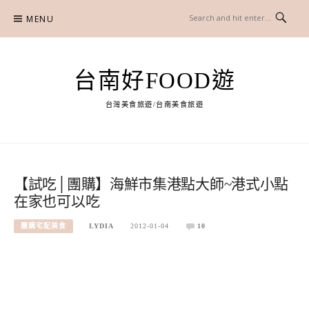
Skip
MENU
to
content
台南好FOOD遊
台灣美食旅遊/台南美食旅遊
【試吃│團購】海鮮市集港點大師~港式小點
在家也可以吃
團購宅配美食
LYDIA
2012-01-04
10