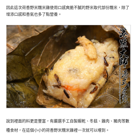
因此這次荷香野米糯米雞使用口感爽脆不膩的野米取代部份糯米，除了
增添口感和香氣也多了點營養。
說到裡面的料更是豐富，有嚴選手工自製蝦乾、冬菇、雞肉、豬肉等數
種食材，在這個小小的荷香野米糯米雞裡一次就可以嚐到。