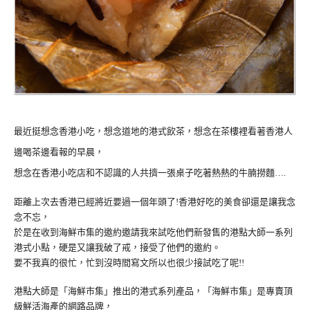
最近挺想念香港小吃，想念道地的港式飲茶，想念在茶樓裡看著香港人
邊喝茶邊看報的早晨，
想念在香港小吃店和不認識的人共擠一張桌子吃著熱熱的牛腩撈麵….
距離上次去香港已經將近要過一個年頭了!香港好吃的美食卻還是讓我念
念不忘，
於是在收到海鮮市集的邀約邀請我來試吃他們新發售的港點大師一系列
港式小點，硬是又讓我破了戒，接受了他們的邀約。
要不我真的很忙，忙到沒時間寫文所以也很少接試吃了呢!!
港點大師是「海鮮市集」推出的港式系列產品，「海鮮市集」是專賣頂
級鮮活海產的網路品牌，