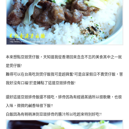
本來想點豆豉煲仔飯，天知道我從香港回來念念不忘的美食其中之一就
是煲仔飯!
難得可以在台南吃到煲仔飯我可是超興奮!可是店家假日不賣煲仔飯，害
我好沒有口福!於是轉點了這道豆豉排骨飯!
還好這道豆豉排骨飯還不錯吃，排骨因為有經過蒸過所以很軟嫩，也很
入味，微微的鹹香味很下飯!!
白飯因為有稍稍淋到豆豉排骨的醬汁所以吃起來特別好吃!!