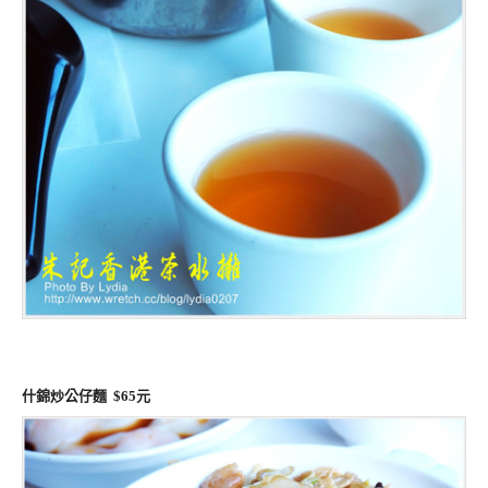
什錦炒公仔麵 $65元