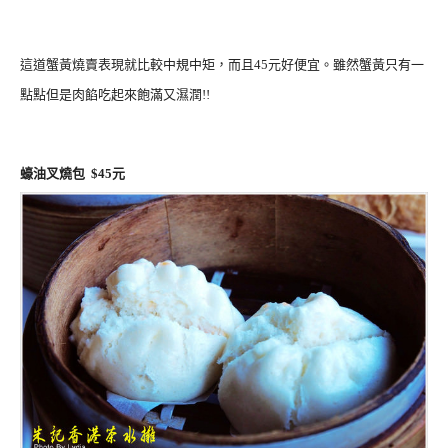
這道蟹黃燒賣表現就比較中規中矩，而且45元好便宜。雖然蟹黃只有一
點點但是肉餡吃起來飽滿又濕潤!!
蠔油叉燒包 $45元