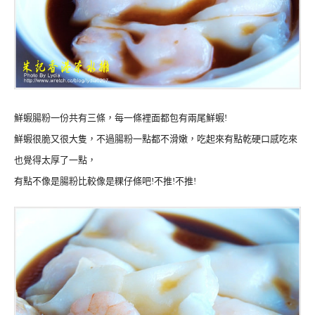
鮮蝦腸粉一份共有三條，每一條裡面都包有兩尾鮮蝦!
鮮蝦很脆又很大隻，不過腸粉一點都不滑嫩，吃起來有點乾硬口感吃來
也覺得太厚了一點，
有點不像是腸粉比較像是粿仔條吧!不推!不推!