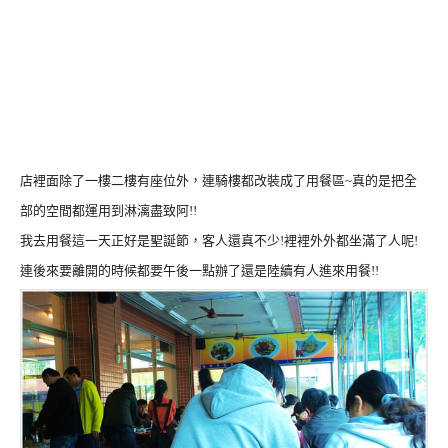
店裡面除了一樓二樓有座位外，連騎樓都改裝成了用餐區~真的是把全
部的空間都運用到淋漓盡致阿!!
我去用餐這一天正好是聖誕節，客人還真不少!裡裡外外都坐滿了人呢!
連後來要離開的時候都要午後一點辦了還是陸續有人進來用餐!!