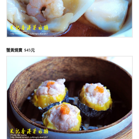
蟹黃燒賣 $45元