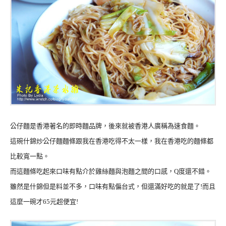
公仔麵是香港著名的即時麵品牌，後來就被香港人廣稱為速食麵。
這碗什錦炒公仔麵麵條跟我在香港吃得不太一樣，我在香港吃的麵條都
比較寬一點。
而這麵條吃起來口味有點介於雞絲麵與泡麵之間的口感，Q度還不錯。
雖然是什錦但是料並不多，口味有點偏台式，但還滿好吃的就是了!而且
這麼一碗才65元超便宜!