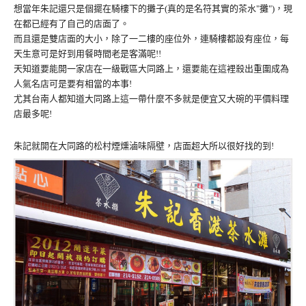
想當年朱記還只是個擺在騎樓下的攤子(真的是名符其實的茶水"攤")，現
在都已經有了自己的店面了。
而且還是雙店面的大小，除了一二樓的座位外，連騎樓都設有座位，每
天生意可是好到用餐時間老是客滿呢!!
天知道要能開一家店在一級戰區大同路上，還要能在這裡殺出重圍成為
人氣名店可是要有相當的本事!
尤其台南人都知道大同路上這一帶什麼不多就是便宜又大碗的平價料理
店最多呢!
朱記就開在大同路的松村煙燻滷味隔壁，店面超大所以很好找的到!