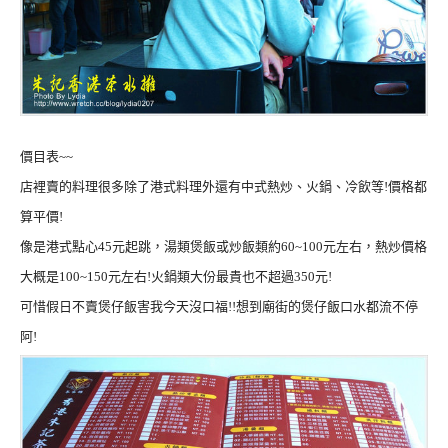
價目表~~
店裡賣的料理很多除了港式料理外還有中式熱炒、火鍋、冷飲等!價格都
算平價!
像是港式點心45元起跳，湯類煲飯或炒飯類約60~100元左右，熱炒價格
大概是100~150元左右!火鍋類大份最貴也不超過350元!
可惜假日不賣煲仔飯害我今天沒口福!!想到廟街的煲仔飯口水都流不停
阿!