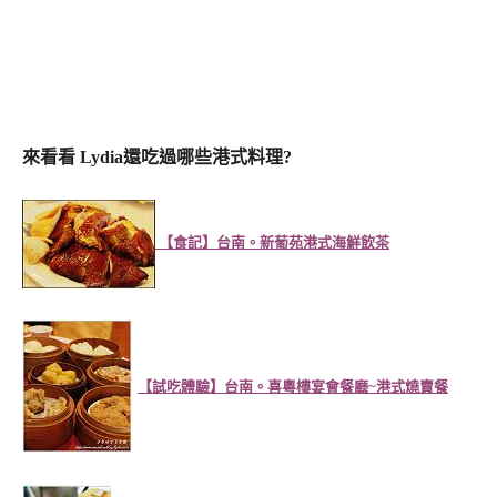
來看看 Lydia還吃過哪些港式料理?
【食記】台南。新葡苑港式海鮮飲茶
【試吃體驗】台南。喜粵樓宴會餐廳~港式燒賣餐