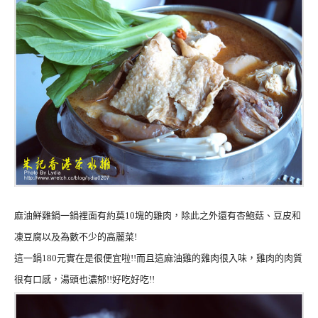
麻油鮮雞鍋一鍋裡面有約莫10塊的雞肉，除此之外還有杏鮑菇、豆皮和
凍豆腐以及為數不少的高麗菜!
這一鍋180元實在是很便宜啦!!而且這麻油雞的雞肉很入味，雞肉的肉質
很有口感，湯頭也濃郁!!好吃好吃!!