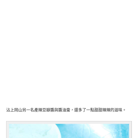
沾上岡山另一名產辣豆瓣醬與醬油膏，還多了一點甜甜辣辣的滋味。