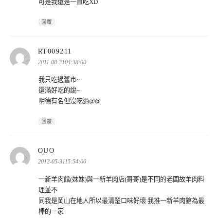
可是我還是一直吃XD
回覆
表
RT009211
示:
2011-08-3104:38:00
我只吃過舊市~
還滿好吃的說~
明德有名但沒吃過@@
回覆
表
OUO
示:
2012-05-3115:54:00
一新羊肉館(妹妹)與一新羊肉店(哥哥)是不同的老闆故羊肉料
理並不
同我是岡山在地人所以最清楚口味好壞 我推一新羊肉館為最
棒的一家