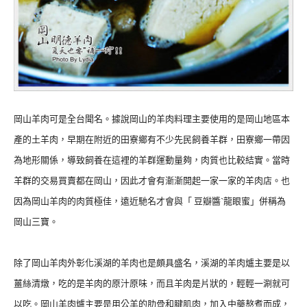
岡山羊肉可是全台聞名。據說岡山的羊肉料理主要使用的是岡山地區本
產的土羊肉，早期在附近的田寮鄉有不少先民飼養羊群，田寮鄉一帶因
為地形關係，導致飼養在這裡的羊群運動量夠，肉質也比較結實。當時
羊群的交易買賣都在岡山，因此才會有漸漸開起一家一家的羊肉店。也
因為岡山羊肉的肉質極佳，遠近馳名才會與「 豆瓣醬ˋ龍眼蜜」併稱為
岡山三寶。
除了岡山羊肉外彰化溪湖的羊肉也是頗具盛名，溪湖的羊肉爐主要是以
薑絲清燉，吃的是羊肉的原汁原味，而且羊肉是片狀的，輕輕一涮就可
以吃。岡山羊肉爐主要是用公羊的肋骨和腱肌肉，加入中藥熬煮而成，