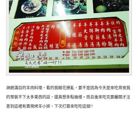
淋朗滿目的羊肉料理，看的我眼花撩亂，要不是因為今天是來吃宵夜我
的胃裝不下太多東西的話，還真想多點幾樣。而且後來吃完要離開才注
意到這裡有賣現烤羊小排，下次打算來吃吃這個!!