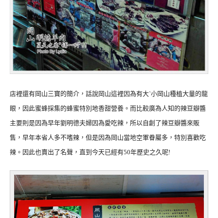
店裡還有岡山三寶的簡介，話說岡山這裡因為有大ˋ小岡山種植大量的龍
眼，因此蜜蜂採集的蜂蜜特別地香甜營養。而比較廣為人知的辣豆瓣醬
主要則是因為早年劉明德夫婦因為愛吃辣，所以自創了辣豆瓣醬來販
售，早年本省人多不嗜辣，但是因為岡山當地空軍眷屬多，特別喜歡吃
辣。因此也賣出了名聲，直到今天已經有50年歷史之久呢!