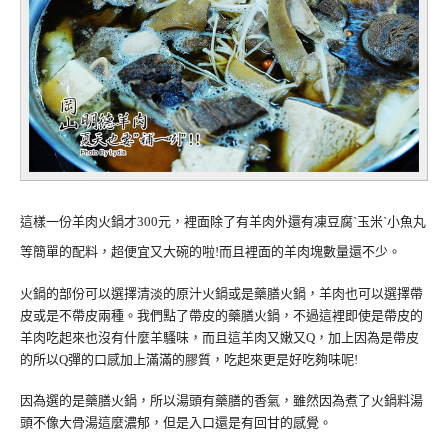
這樣一份羊肉火鍋才300元，裡面除了有羊肉外還有凍豆腐ˋ玉米ˋ小魚丸
等簡單的配料，超便宜又大碗的啦!而且裡面的羊肉塊數量還不少。
火鍋的部份可以選擇清淡的原汁火鍋或是藥膳火鍋，羊肉也可以選擇帶
皮或是不帶皮兩種。我們點了帶皮的藥膳火鍋，不過這裡即使是帶皮的
羊肉吃起來也沒有什麼羊騷味，而且這羊肉又嫩又Q，加上因為是帶皮
的所以Q彈的口感加上滿滿的膠質，吃起來更是好吃夠味呢!
因為選的是藥膳火鍋，所以湯頭有藥膳的香氣，雖然因為煮了火鍋料湯
頭不像大骨湯這麼濃郁，但是入口還是有回甘的感覺。