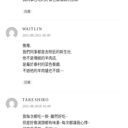
回覆
表
WAITLIN
示:
2011-08-2911:40:00
推推,
我們同事都是去附近的新生社,
他不是傳統的羊肉店,
是屬於眷村的菜色餐廳,
不過他的羊肉爐也不錯~~
回覆
表
TAKESHIRO
示:
2011-08-3018:16:00
我每次都吃一新~雖然好吃~
但是好像湯頭都有味素~每次都讓我心悸~