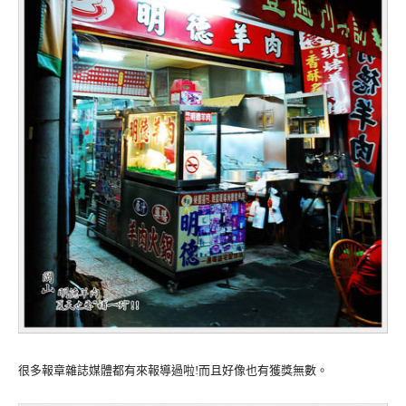
很多報章雜誌媒體都有來報導過啦!而且好像也有獲獎無數。