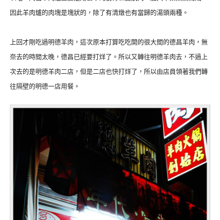
因此羊肉爐的肉塊是塊狀的，除了有清燉也有當歸的湯頭兩種。
上回才剛吃過明德羊肉，這次原本打算吃吃開的很大間的德昌羊肉，無
奈去的時間太晚，德昌已經要打烊了。所以又轉往明德羊肉去，不過上
次去的是明德羊肉二店，但是二店也快打烊了，所以由店員領著我們轉
往隔壁的明德一店用餐。