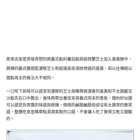
原來店家是突發奇想的將義式餡料蕃茄餡與紐西蘭芝士加入蛋黃酥中，
微辣的義式醬搭配濃郁芝士和經過高梁酒烘烤過的蛋黃，與以往傳統以
甜餡為主的做法大不相同。
一口咬下前味可以感受到濃郁的芝士與略帶微酒香的蛋黃和不太甜膩豆
沙餡先在口中散出，後味再帶出番茄末與義式肉末的香氣，隱約好似還
可以感受到青醬的味道與微辣，微微的鹹甜鹹甜但卻沒有太唐突的衝突
感，整體吃來是略帶點濕潤柔軟的口感，不會讓人吃了覺得又乾又甜膩
的。