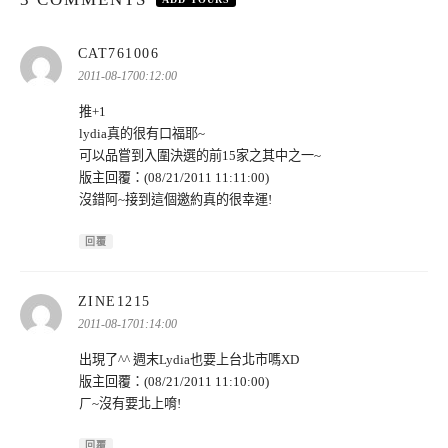
表
CAT761006
示:
2011-08-1700:12:00
推+1
lydia真的很有口福耶~
可以品嘗到入圍決選的前15家之其中之一~
版主回覆：(08/21/2011 11:11:00)
沒錯阿~接到這個邀約真的很幸運!
回覆
表
ZINE1215
示:
2011-08-1701:14:00
出現了^^ 週末Lydia也要上台北市嗎XD
版主回覆：(08/21/2011 11:10:00)
ㄏ~沒有要北上唷!
回覆