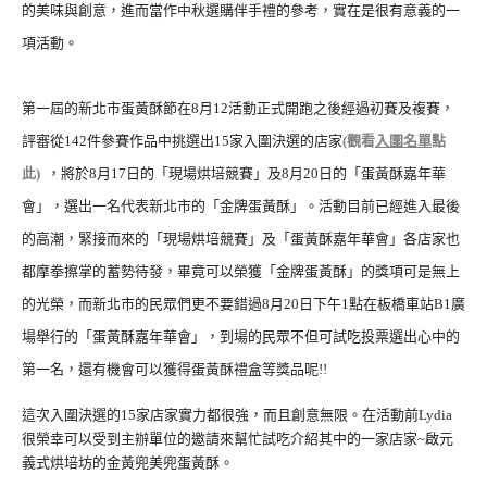
的美味與創意，進而當作中秋選購伴手禮的參考，實在是很有意義的一
項活動。
第一屆的新北市蛋黃酥節在8月12活動正式開跑之後經過初賽及複賽，
評審從142件參賽作品中挑選出15家入圍決選的店家
(觀看
入圍名單
點
此)
，將於8月17日的「現場烘培競賽」及8月20日的「蛋黃酥嘉年華
會」，選出一名代表新北市的「金牌蛋黃酥」。活動目前已經進入最後
的高潮，緊接而來的「現場烘培競賽」及「蛋黃酥嘉年華會」各店家也
都摩拳擦掌的蓄勢待發，畢竟可以榮獲「金牌蛋黃酥」的獎項可是無上
的光榮，而新北市的民眾們更不要錯過8月20日下午1點在板橋車站B1廣
場舉行的「蛋黃酥嘉年華會」，到場的民眾不但可試吃投票選出心中的
第一名，還有機會可以獲得蛋黃酥禮盒等獎品呢!!
這次入圍決選的15家店家實力都很強，而且創意無限。在活動前Lydia
很榮幸可以受到主辦單位的邀請來幫忙試吃介紹其中的一家店家~啟元
義式烘培坊的金黃兜美兜蛋黃酥。