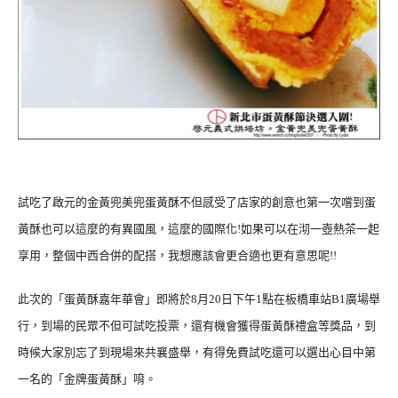
試吃了啟元的金黃兜美兜蛋黃酥不但感受了店家的創意也第一次嚐到蛋
黃酥也可以這麼的有異國風，這麼的國際化!如果可以在沏一壺熱茶一起
享用，整個中西合併的配搭，我想應該會更合適也更有意思呢!!
此次的「蛋黃酥嘉年華會」即將於8月20日下午1點在板橋車站B1廣場舉
行，到場的民眾不但可試吃投票，還有機會獲得蛋黃酥禮盒等獎品，到
時候大家別忘了到現場來共襄盛舉，有得免費試吃還可以選出心目中第
一名的「金牌蛋黃酥」唷。