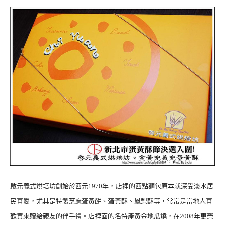
啟元義式烘培坊創始於西元1970年，店裡的西點麵包原本就深受淡水居
民喜愛，尤其是特製芝麻蛋黃餅、蛋黃酥、鳳梨酥等，常常是當地人喜
歡買來贈給親友的伴手禮。店裡面的名特產黃金地瓜燒，在2008年更榮