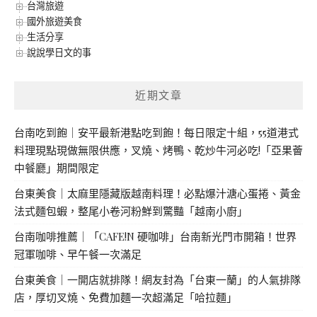
台灣旅遊
國外旅遊美食
生活分享
說說學日文的事
近期文章
台南吃到飽｜安平最新港點吃到飽！每日限定十組，55道港式
料理現點現做無限供應，叉燒、烤鴨、乾炒牛河必吃!「亞果薈
中餐廳」期間限定
台東美食｜太麻里隱藏版越南料理！必點爆汁溏心蛋捲、黃金
法式麵包蝦，整尾小卷河粉鮮到驚豔「越南小廚」
台南咖啡推薦｜「CAFE!N 硬咖啡」台南新光門市開箱！世界
冠軍咖啡、早午餐一次滿足
台東美食｜一開店就排隊！網友封為「台東一蘭」的人氣排隊
店，厚切叉燒、免費加麵一次超滿足「哈拉麵」