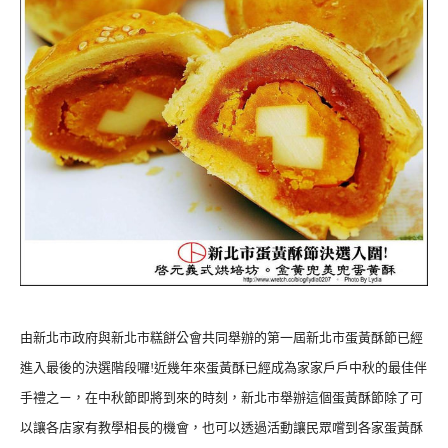
由新北市政府與新北市糕餅公會共同舉辦的第一屆新北市蛋黃酥節已經
進入最後的決選階段囉!近幾年來蛋黃酥已經成為家家戶戶中秋的最佳伴
手禮之ㄧ，在中秋節即將到來的時刻，新北市舉辦這個蛋黃酥節除了可
以讓各店家有教學相長的機會，也可以透過活動讓民眾嚐到各家蛋黃酥