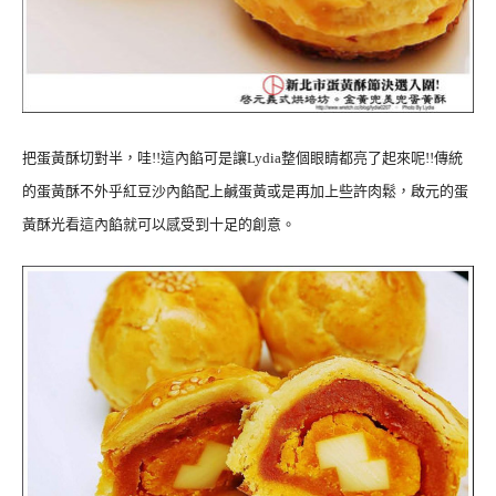
把蛋黃酥切對半，哇!!這內餡可是讓Lydia整個眼睛都亮了起來呢!!傳統
的蛋黃酥不外乎紅豆沙內餡配上鹹蛋黃或是再加上些許肉鬆，啟元的蛋
黃酥光看這內餡就可以感受到十足的創意。