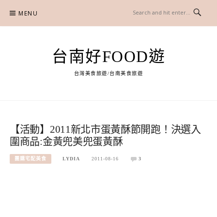
Skip
MENU
to
content
台南好FOOD遊
台灣美食旅遊/台南美食旅遊
【活動】2011新北市蛋黃酥節開跑！決選入
圍商品:金黃兜美兜蛋黃酥
團購宅配美食
LYDIA
2011-08-16
3