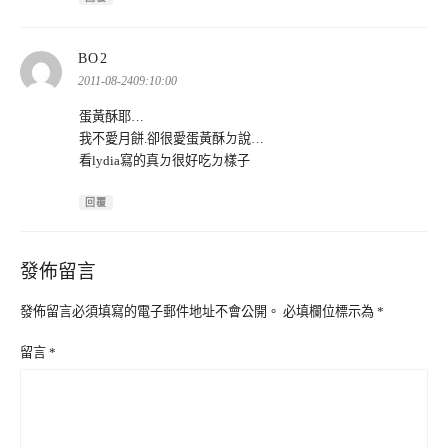
表
BO2
示:
2011-08-2409:10:00
蛋黃酥耶…
我不愛月餅.卻很愛蛋黃酥ㄉ說…
看lydia寫的真ㄉ很好吃ㄉ樣子
回覆
發佈留言
發佈留言必須填寫的電子郵件地址不會公開。
必填欄位標示為
*
留言
*