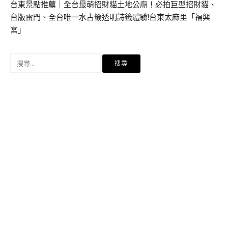
台東景點推薦｜全台最萌招財貓土地公廟！必拍巨型招財貓、
台版雷門、全台唯一水占籤透明詩籤體驗!台東太麻里「福興
宮」
搜
尋
關
鍵
字: