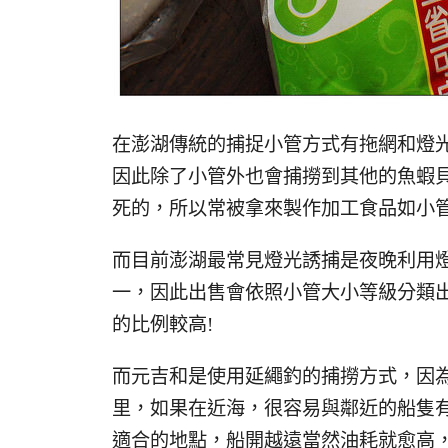
在澎湖傳統的捕捉小管方式有拖網和燈
因此除了小管外也會捕撈到其他的魚蝦
死的，所以常被拿來製作加工食品如小管片
而目前澎湖最常見燈光誘捕是夜晚利用
一，因此出售會依照小管大小等級分類
的比例較高!
而元吉和是使用延繩釣的捕撈方式，因為
里，如果在近海，很容易與鄰近的船隻
適合的地點，船開越遠當然油耗就愈高