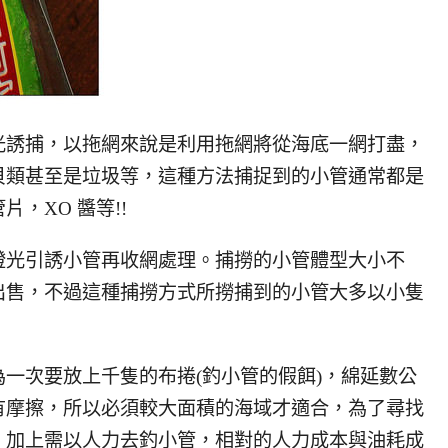
光誘捕，以拖網來說是利用拖網將從海底一網打盡，
貝類甚至是垃圾等，這種方法捕捉到的小管通常都是
，XO 醬等!!
燈光引誘小管再收網處理。捕撈的小管體型大小不
出售，不過這種捕撈方式所撈捕到的小管大多以小隻
一次要放上千隻的布捲(釣小管的假餌)，綿延數公
有摩擦，所以必須較大面積的海域才適合，為了尋找
，加上需以人力去釣小管，相對的人力成本與油耗成