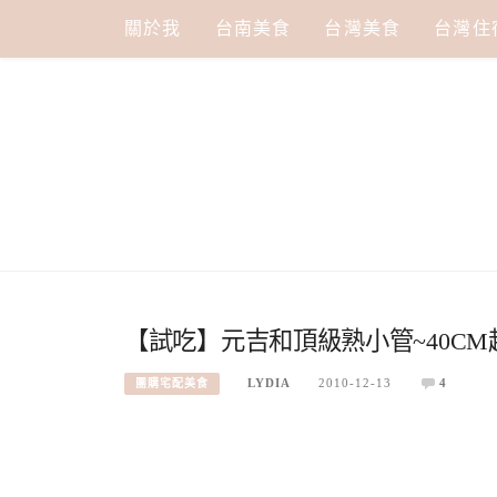
Skip
關於我
台南美食
台灣美食
台灣住
to
content
【試吃】元吉和頂級熟小管~40CM
LYDIA
2010-12-13
4
團購宅配美食