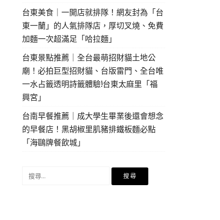
台東美食｜一開店就排隊！網友封為「台
東一蘭」的人氣排隊店，厚切叉燒、免費
加麵一次超滿足「哈拉麵」
台東景點推薦｜全台最萌招財貓土地公
廟！必拍巨型招財貓、台版雷門、全台唯
一水占籤透明詩籤體驗!台東太麻里「福
興宮」
台南早餐推薦｜成大學生畢業後還會想念
的早餐店！黑胡椒里肌豬排鐵板麵必點
「海鷗牌餐飲城」
搜
尋
關
鍵
字: