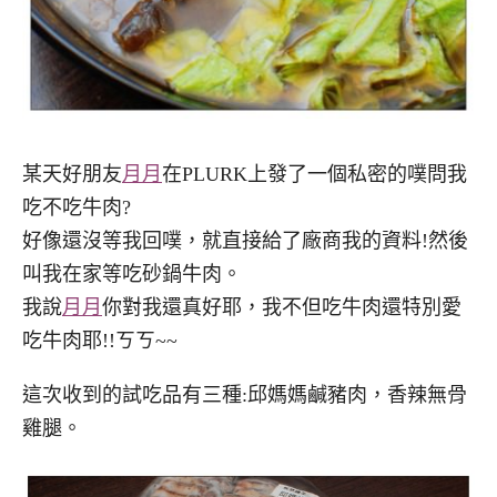
某天好朋友
月月
在PLURK上發了一個私密的噗問我
吃不吃牛肉?
好像還沒等我回噗，就直接給了廠商我的資料!然後
叫我在家等吃砂鍋牛肉。
我說
月月
你對我還真好耶，我不但吃牛肉還特別愛
吃牛肉耶!!ㄎㄎ~~
這次收到的試吃品有三種:邱媽媽鹹豬肉，香辣無骨
雞腿。