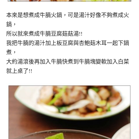
本來是想煮成牛腩火鍋，可是湯汁好像不夠煮成火
鍋，
所以就來煮成牛腩豆腐菇菇湯!!
我把牛腩的湯汁加上板豆腐與杏鮑菇木耳一起下鍋
煮，
大約湯滾後再加入牛腩快煮到牛腩塊變軟加入白菜
就上桌了!!