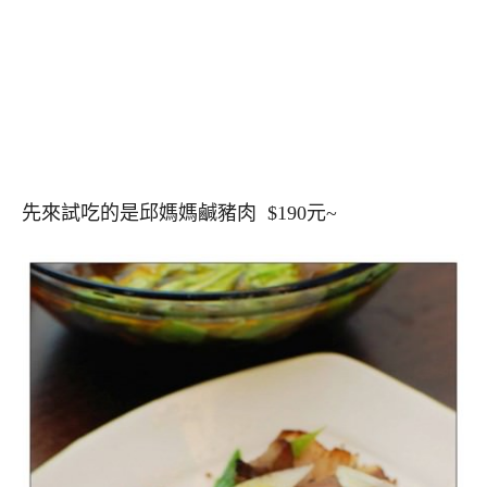
先來試吃的是邱媽媽鹹豬肉 $190元~