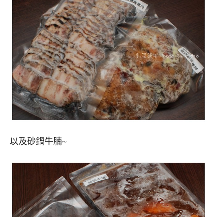
以及砂鍋牛腩~