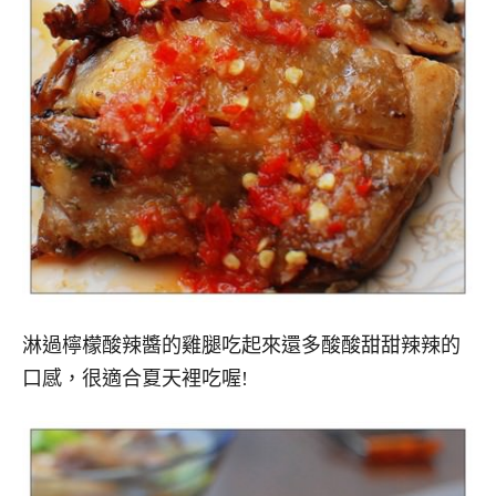
淋過檸檬酸辣醬的雞腿吃起來還多酸酸甜甜辣辣的
口感，很適合夏天裡吃喔!