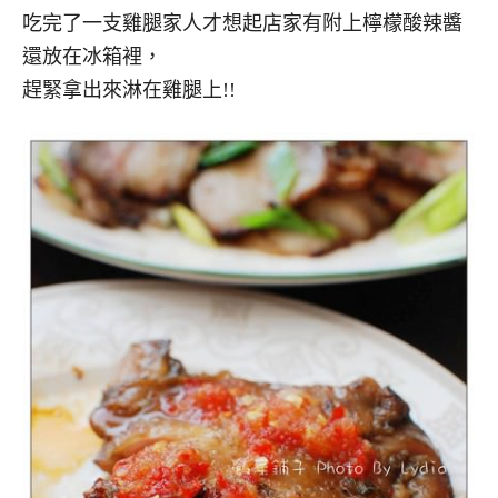
吃完了一支雞腿家人才想起店家有附上檸檬酸辣醬
還放在冰箱裡，
趕緊拿出來淋在雞腿上!!