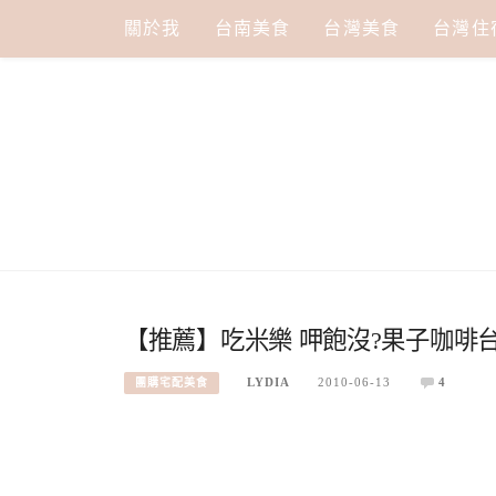
Skip
關於我
台南美食
台灣美食
台灣住
to
content
【推薦】吃米樂 呷飽沒?果子咖啡台灣
LYDIA
2010-06-13
4
團購宅配美食