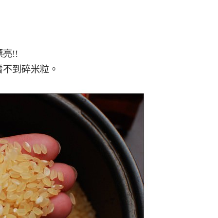
亮!!
看不到碎米粒。