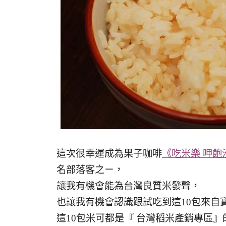
這次很幸運成為果子咖啡
《吃米樂 呷飽
名部落客之ㄧ，
讓我有機會能為台灣良質米發聲，
也讓我有機會認識跟試吃到這10包來自
這10包米可都是『 台灣稻米產銷專區