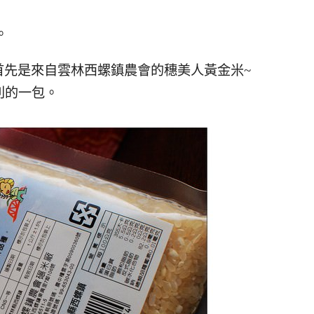
。
首先是來自雲林西螺鎮農會的穗美人黃金米~
別的一包。