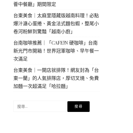
薈中餐廳」期間限定
台東美食｜太麻里隱藏版越南料理！必點
爆汁溏心蛋捲、黃金法式麵包蝦，整尾小
卷河粉鮮到驚豔「越南小廚」
台南咖啡推薦｜「CAFE!N 硬咖啡」台南
新光門市開箱！世界冠軍咖啡、早午餐一
次滿足
台東美食｜一開店就排隊！網友封為「台
東一蘭」的人氣排隊店，厚切叉燒、免費
加麵一次超滿足「哈拉麵」
搜
尋
關
鍵
字: