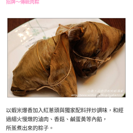
招牌～傳統肉粽
以蝦米爆香加入紅蔥頭與獨家配料拌炒調味，和經
過細火慢燉的滷肉、香菇、鹹蛋黃等內餡，
所蒸煮出來的粽子。