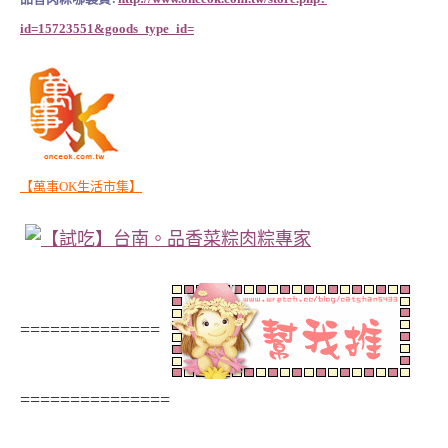
id=15723551&goods_type_id=
【萬事OK生活市集】
==============
===============