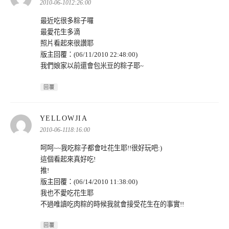
示:
2010-06-1012:26:00
最近吃很多粽子囉
最愛花生多滴
照片看起來很讚耶
版主回覆：(06/11/2010 22:48:00)
我們娘家以前還會包米豆的粽子耶~
回覆
表
YELLOWJIA
示:
2010-06-1118:16:00
呵呵~~我吃粽子都會吐花生耶!!很好玩吧:)
這個看起來真好吃!
推!
版主回覆：(06/14/2010 11:38:00)
我也不愛吃花生耶
不過唯讀吃肉粽的時候我就會接受花生在的事實!!
回覆