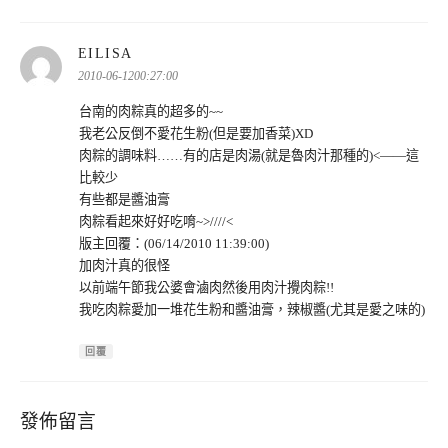
表
EILISA
示:
2010-06-1200:27:00
台南的肉粽真的超多的~~
我老公反倒不愛花生粉(但是要加香菜)XD
肉粽的調味料……有的店是肉湯(就是魯肉汁那種的)<——這
比較少
有些都是醬油膏
肉粽看起來好好吃唷~>////<
版主回覆：(06/14/2010 11:39:00)
加肉汁真的很怪
以前端午節我公婆會滷肉然後用肉汁攪肉粽!!
我吃肉粽愛加一堆花生粉和醬油膏，辣椒醬(尤其是愛之味的)
回覆
發佈留言