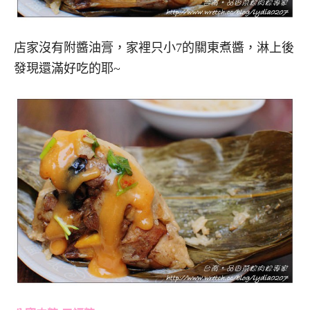
店家沒有附醬油膏，家裡只小7的關東煮醬，淋上後
發現還滿好吃的耶~