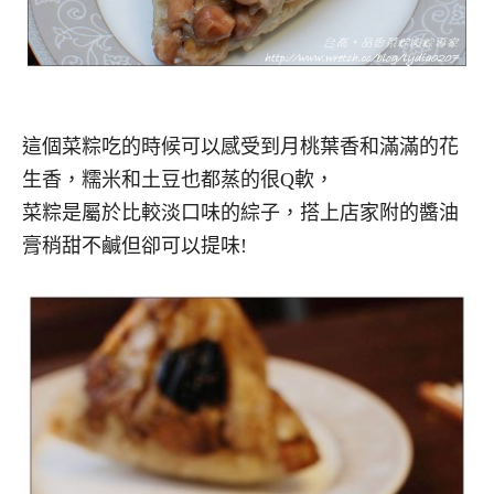
這個菜粽吃的時候可以感受到月桃葉香和滿滿的花
生香，糯米和土豆也都蒸的很Q軟，
菜粽是屬於比較淡口味的綜子，搭上店家附的醬油
膏稍甜不鹹但卻可以提味!