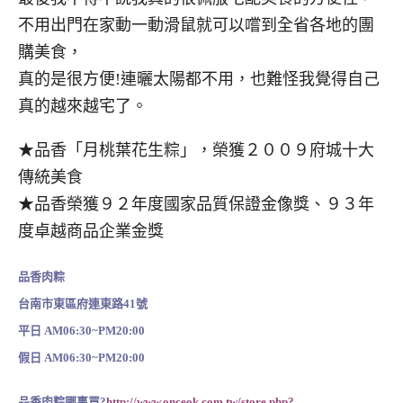
不用出門在家動一動滑鼠就可以嚐到全省各地的團
購美食，
真的是很方便!連曬太陽都不用，也難怪我覺得自己
真的越來越宅了。
★品香「月桃葉花生粽」，榮獲２００９府城十大
傳統美食
★品香榮獲９２年度國家品質保證金像獎、９３年
度卓越商品企業金獎
品香肉粽
台南市東區府連東路41號
平日 AM06:30~PM20:00
假日 AM06:30~PM20:00
品香肉粽哪裏買?
http://www.onceok.com.tw/store.php?