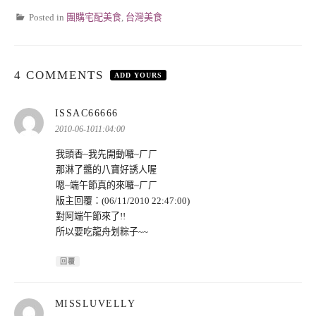
Posted in
團購宅配美食
,
台灣美食
4 COMMENTS
ADD YOURS
表
ISSAC66666
示:
2010-06-1011:04:00
我頭香~我先開動囉~ㄏㄏ
那淋了醬的八寶好誘人喔
嗯~端午節真的來囉~ㄏㄏ
版主回覆：(06/11/2010 22:47:00)
對阿端午節來了!!
所以要吃龍舟划粽子~~
回覆
表
MISSLUVELLY