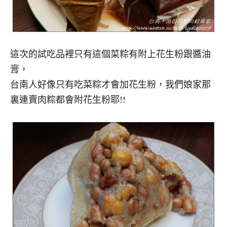
這次的試吃品裡只有這個菜粽有附上花生粉跟醬油
膏，
台南人好像只有吃菜粽才會加花生粉，我們娘家那
裏連賣肉粽都會附花生粉耶!!