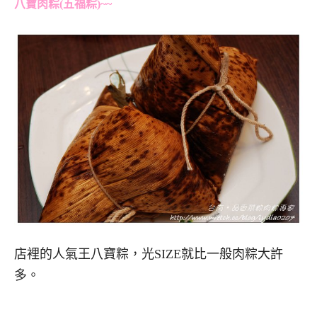
八寶肉粽(五福粽)~~
店裡的人氣王八寶粽，光SIZE就比一般肉粽大許
多。