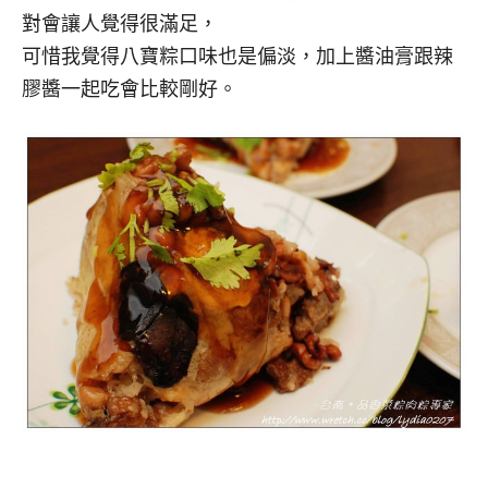
對會讓人覺得很滿足，
可惜我覺得八寶粽口味也是偏淡，加上醬油膏跟辣
膠醬一起吃會比較剛好。