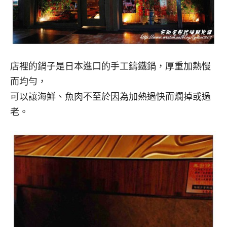
店裡的鍋子是日本進口的手工鑄鐵鍋，厚重加熱慢
而均勻，
可以讓海鮮、魚肉不至於因為加熱過快而爛掉或過
老。