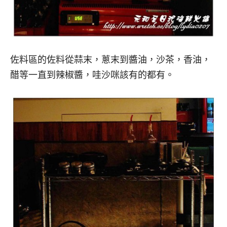
佐料區的佐料從蒜末，蔥末到醬油，沙茶，香油，
醋等一直到辣椒醬，哇沙咪該有的都有。