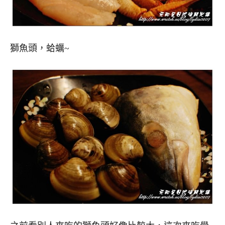
獅魚頭，蛤蠣~