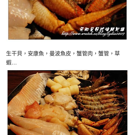
生干貝，安康魚，曼波魚皮，蟹管肉，蟹管，草
蝦…