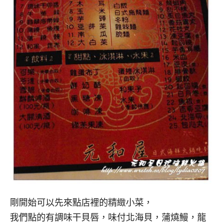
剛開始可以先來點店裡的精緻小菜，
我們點的有調味干貝唇，味付北海貝，蒲燒鰻，龍