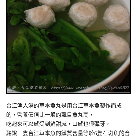
台江漁人港的草本魚丸是用台江草本魚製作而成
的，營養價值比一般的虱目魚丸高，
吃起來可以感受到鮮甜感，口感也很彈牙，
聽說一隻台江草本魚的鐵質含量等於6隻石斑魚的含