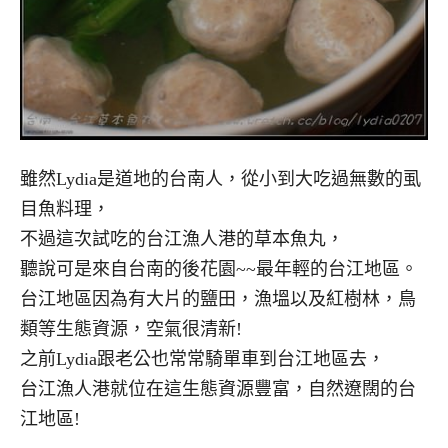
雖然Lydia是道地的台南人，從小到大吃過無數的虱
目魚料理，
不過這次試吃的台江漁人港的草本魚丸，
聽說可是來自台南的後花園~~最年輕的台江地區。
台江地區因為有大片的鹽田，漁塭以及紅樹林，鳥
類等生態資源，空氣很清新!
之前Lydia跟老公也常常騎單車到台江地區去，
台江漁人港就位在這生態資源豐富，自然遼闊的台
江地區!