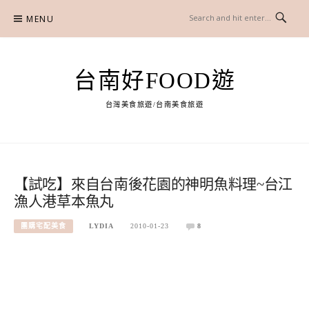
Skip
MENU
to
content
台南好FOOD遊
台灣美食旅遊/台南美食旅遊
【試吃】來自台南後花園的神明魚料理~台江
漁人港草本魚丸
團購宅配美食
LYDIA
2010-01-23
8