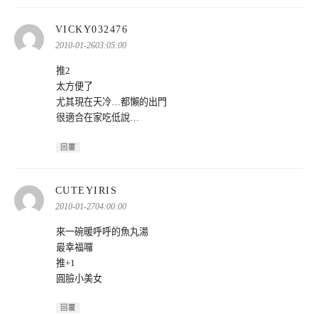
表
VICKY032476
示:
2010-01-2603:05:00
推2
太方便了
尤其現在天冷…都懶的出門
很適合在家吃低說…
回覆
表
CUTEYIRIS
示:
2010-01-2704:00:00
來一碗暖呼呼的魚丸湯
最幸福囉
推+1
圓臉小美女
回覆