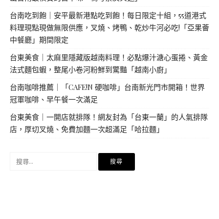
台南吃到飽｜安平最新港點吃到飽！每日限定十組，55道港式
料理現點現做無限供應，叉燒、烤鴨、乾炒牛河必吃!「亞果薈
中餐廳」期間限定
台東美食｜太麻里隱藏版越南料理！必點爆汁溏心蛋捲、黃金
法式麵包蝦，整尾小卷河粉鮮到驚豔「越南小廚」
台南咖啡推薦｜「CAFE!N 硬咖啡」台南新光門市開箱！世界
冠軍咖啡、早午餐一次滿足
台東美食｜一開店就排隊！網友封為「台東一蘭」的人氣排隊
店，厚切叉燒、免費加麵一次超滿足「哈拉麵」
搜
尋
關
鍵
字: