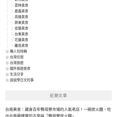
雲林美食
嘉義美食
高雄美食
屏東美食
宜蘭美食
台東美食
花蓮美食
離島美食
懶人包特輯
台灣住宿
台灣旅遊
國外旅遊美食
生活分享
說說學日文的事
近期文章
台南美食｜藏身百年鴨母寮市場的人氣老店！一碗炭火麵，吃
出台南最樸實的古早味「鴨母寮炭火麵」