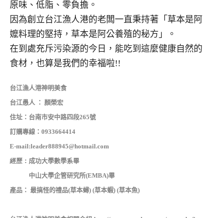
原味、低脂、零負擔。
因為創立台江漁人港的老闆一直秉持著「草本是阿
嬤料理的堅持，草本是阿公養殖的秘方」。
在到處充斥污染源的今日，能吃到這麼健康自然的
食材，也算是我們的幸福啦!!
台江漁人港神明美食
台江愚人 ：
顏榮宏
住址：
台南市安中路四段
265
號
訂購專線：0933664414
E-mail:
leader888945@hotmail.com
經歷：
成功大學數學系畢
中山大學企管研究所(EMBA)畢
產品： 最搞怪的禮品(草本蟳) (草本蝦) (草本魚)