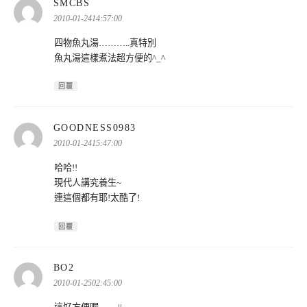
表
SMCBS
示:
2010-01-2414:57:00
四物魚丸湯………..真特別
魚丸湯這樣煮法超方便的^_^
回覆
表
GOODNESS0983
示:
2010-01-2415:47:00
哈哈!!
現代人講究養生~
連這個都有耶!太酷了!
回覆
表
BO2
示:
2010-01-2502:45:00