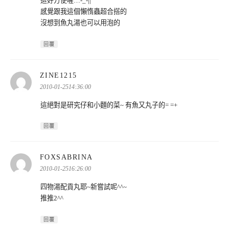
這好方便喔…-_-||
感覺跟我這個懶惰蟲超合搭的
沒想到魚丸湯也可以用泡的
回覆
表
ZINE1215
示:
2010-01-2514:36:00
這絕對是研究仔和小麵的菜~ 有魚又丸子的= =+
回覆
表
FOXSABRINA
示:
2010-01-2516:26:00
四物湯配貢丸耶~新嘗試呢^^~
推推2^^
回覆