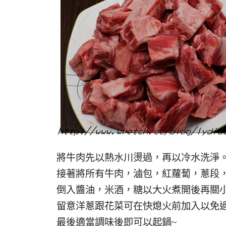
將牛肉先以熱水川燙過，再以冷水洗淨
接著將所有牛肉，滷包，紅蘿蔔，蔥段
倒入醬油，米酒，糖以大火煮開後再關
留意洋蔥跟花菜可在快熄火前加入以免
最後適當調味後即可以起鍋~