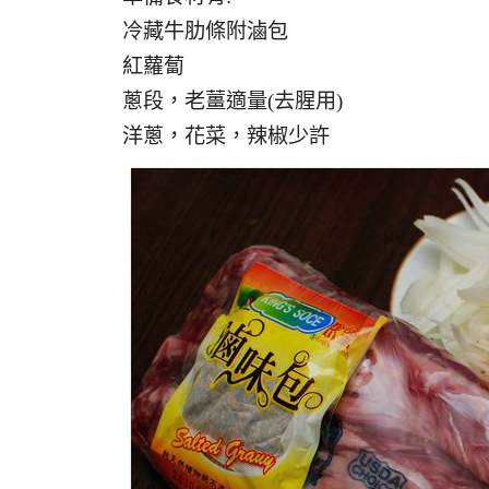
冷藏牛肋條附滷包
紅蘿蔔
蔥段，老薑適量(去腥用)
洋蔥，花菜，辣椒少許