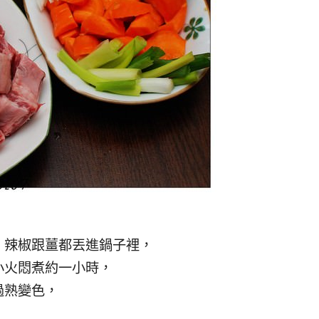
。
，辣椒跟薑都丟進鍋子裡，
小火悶煮約一小時，
過熟變色，