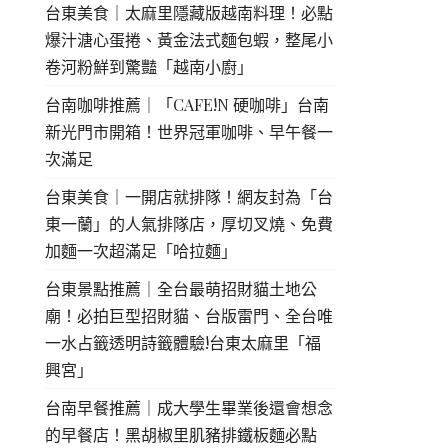
台東美食｜太麻里隱藏版越南料理！必點
爆汁溏心蛋捲、黃金法式麵包蝦，整尾小
卷河粉鮮到驚豔「越南小廚」
台南咖啡推薦｜「CAFE!N 硬咖啡」台南
新光門市開箱！世界冠軍咖啡、早午餐一
次滿足
台東美食｜一開店就排隊！網友封為「台
東一蘭」的人氣排隊店，厚切叉燒、免費
加麵一次超滿足「哈拉麵」
台東景點推薦｜全台最萌招財貓土地公
廟！必拍巨型招財貓、台版雷門、全台唯
一水占籤透明詩籤體驗!台東太麻里「福
興宮」
台南早餐推薦｜成大學生畢業後還會想念
的早餐店！黑胡椒里肌豬排鐵板麵必點