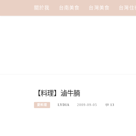
Skip
關於我
台南美食
台灣美食
台灣住
to
content
【料理】滷牛腩
LYDIA
2009-09-05
13
愛料理