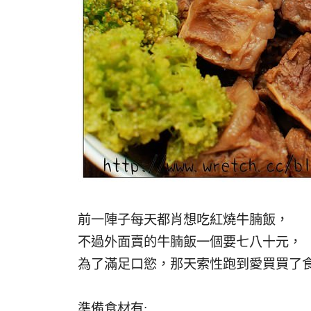
前一陣子每天都肖想吃紅燒牛腩飯，
不過外面賣的牛腩飯一個要七八十元，
為了滿足口慾，那天索性跑到愛買買了食
準備食材有: