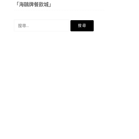
「海鷗牌餐飲城」
搜
尋
關
鍵
字: