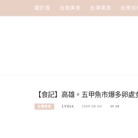
Skip
關於我
台南美食
台灣美食
台灣住
to
content
【食記】高雄。五甲魚市爆多卵處女蟳
LYDIA
2009-08-04
10
台灣美食