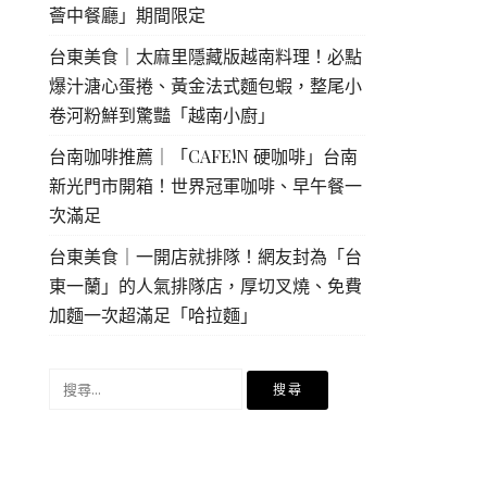
薈中餐廳」期間限定
台東美食｜太麻里隱藏版越南料理！必點
爆汁溏心蛋捲、黃金法式麵包蝦，整尾小
卷河粉鮮到驚豔「越南小廚」
台南咖啡推薦｜「CAFE!N 硬咖啡」台南
新光門市開箱！世界冠軍咖啡、早午餐一
次滿足
台東美食｜一開店就排隊！網友封為「台
東一蘭」的人氣排隊店，厚切叉燒、免費
加麵一次超滿足「哈拉麵」
搜
尋
關
鍵
字: