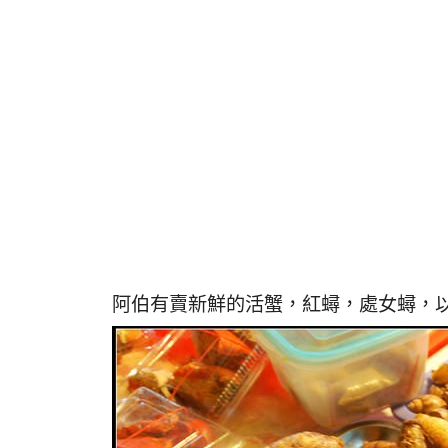
阿伯有賣新鮮的活蟹，紅蟳，處女蟳，以及這