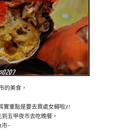
夜市的美食，
實重點是要去買處女蟳啦)!!
先到五甲夜市去吃晚餐，
市~