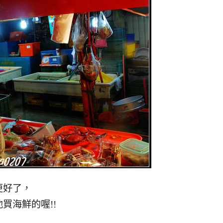
更好了，
買海鮮的喔!!