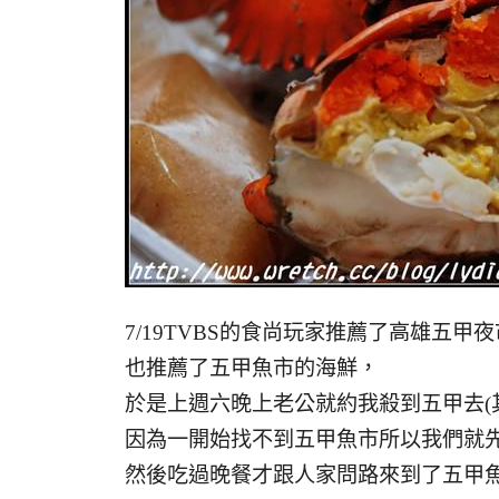
7/19TVBS的食尚玩家推薦了高雄五甲
也推薦了五甲魚市的海鮮，
於是上週六晚上老公就約我殺到五甲去(其
因為一開始找不到五甲魚市所以我們就
然後吃過晚餐才跟人家問路來到了五甲魚