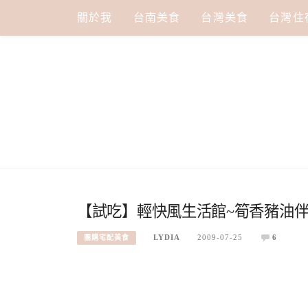
Skip
關於我
台南美食
台灣美食
台灣住
to
content
【試吃】輕快風生活館~筍香豬油伴
LYDIA
2009-07-25
6
團購宅配美食