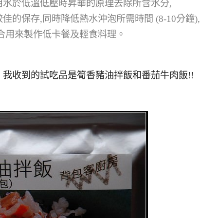
水於低溫低壓時昇華的原理去除所含水分,
保存,同時降低熱水沖泡所需時間 (8-10分鐘),
合用來製作低卡餐及輕食料理。
我收到的試吃品是筍香豬油拌飯和番茄牛肉飯!!