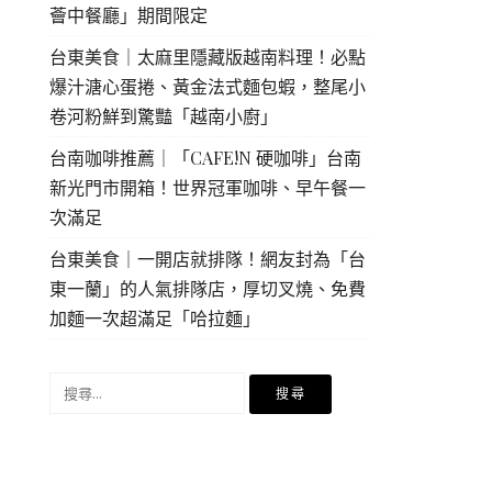
薈中餐廳」期間限定
台東美食｜太麻里隱藏版越南料理！必點
爆汁溏心蛋捲、黃金法式麵包蝦，整尾小
卷河粉鮮到驚豔「越南小廚」
台南咖啡推薦｜「CAFE!N 硬咖啡」台南
新光門市開箱！世界冠軍咖啡、早午餐一
次滿足
台東美食｜一開店就排隊！網友封為「台
東一蘭」的人氣排隊店，厚切叉燒、免費
加麵一次超滿足「哈拉麵」
搜
尋
關
鍵
字: