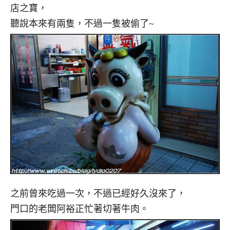
店之寶，
聽說本來有兩隻，不過一隻被偷了~
之前曾來吃過一次，不過已經好久沒來了，
門口的老闆阿裕正忙著切著牛肉。