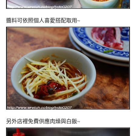
醬料可依照個人喜愛搭配取用~
另外店裡免費供應肉燥與白飯~