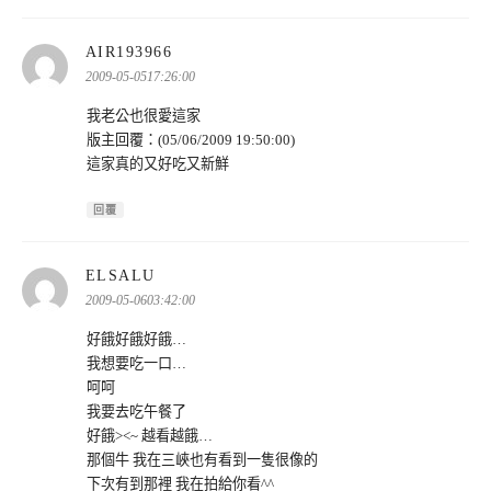
表
AIR193966
示:
2009-05-0517:26:00
我老公也很愛這家
版主回覆：(05/06/2009 19:50:00)
這家真的又好吃又新鮮
回覆
表
ELSALU
示:
2009-05-0603:42:00
好餓好餓好餓…
我想要吃一口…
呵呵
我要去吃午餐了
好餓><~ 越看越餓…
那個牛 我在三峽也有看到一隻很像的
下次有到那裡 我在拍給你看^^