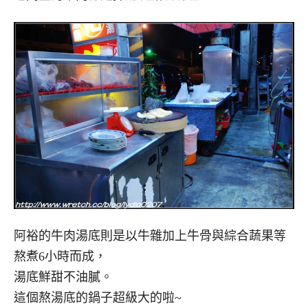
阿裕的牛肉湯底則是以牛雜加上牛骨與綜合蔬果等
熬煮6小時而成，
湯底鮮甜不油膩。
這個熬湯底的鍋子超級大的啦~