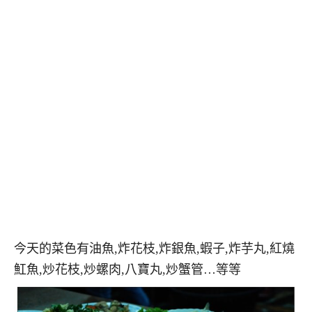
今天的菜色有油魚,炸花枝,炸銀魚,蝦子,炸芋丸,紅燒
魟魚,炒花枝,炒螺肉,八寶丸,炒蟹管…等等