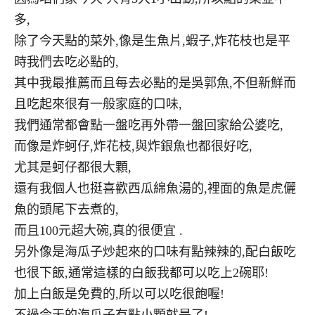
多,
除了今天點的菜外,像是生魚片,蝦子,炸花枝也是平
時我們去吃必點的,
其中我最推薦而且每去必點的是吳郭魚,不但新鮮而
且吃起來很有一般家庭的口味,
我們通常都會點一盤吃再外帶一盤回家給公婆吃,
而像是炸蚵仔,炸花枝,與炸銀魚也都很好吃,
尤其是蚵仔都很大顆,
還有我個人也挺喜歡西瓜綿魚湯的,裡面的魚是虎儷
魚的頭尾下去煮的,
而且100元超大碗,真的很便宜 .
另外像是海瓜子炒起來的口味有點辣辣的,配白飯吃
也很下飯,通常這樣的白飯我都可以吃上2碗耶!
加上白飯是免費的,所以可以吃很飽喔!
不過今天的海瓜子有點小顆就是了!