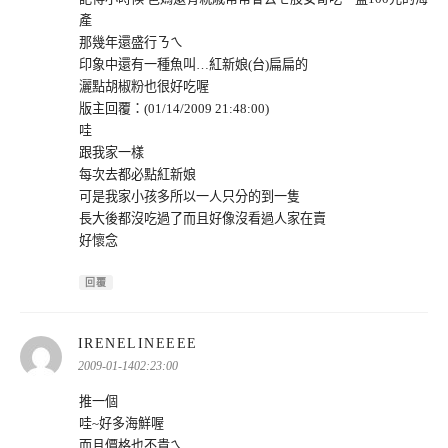
產
那幾年還盛行ㄋㄟ
印象中還有一種魚叫…紅新娘(台)扁扁的
灑點胡椒粉也很好吃喔
版主回覆：(01/14/2009 21:48:00)
哇
跟我家一樣
每次去都必點紅新娘
可是我家小孩多所以一人只分的到一隻
長大後都沒吃過了而且好像沒看過人家在賣
好懷念
回覆
表
IRENELINEEEE
示:
2009-01-1402:23:00
推一個
哇~好多海鮮喔
而且價格也不貴ㄟ