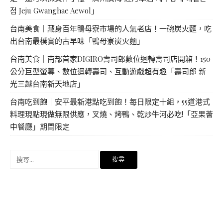
점 Jeju Gwanghae Aewol」
台南美食｜藏身百年鴨母寮市場的人氣老店！一碗炭火麵，吃
出台南最樸實的古早味「鴨母寮炭火麵」
台南美食｜南部首家DIGIRO壽司郎數位迴轉壽司店開箱！150
公分巨型螢幕、數位迴轉壽司、互動遊戲超有趣「壽司郎 新
光三越台南新天地店」
台南吃到飽｜安平最新港點吃到飽！每日限定十組，55道港式
料理現點現做無限供應，叉燒、烤鴨、乾炒牛河必吃!「亞果薈
中餐廳」期間限定
搜
尋
關
鍵
字: