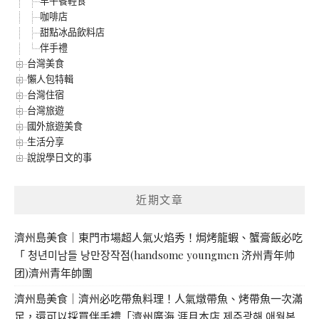
早午餐輕食
咖啡店
甜點冰品飲料店
伴手禮
台灣美食
懶人包特輯
台灣住宿
台灣旅遊
國外旅遊美食
生活分享
說說學日文的事
近期文章
濟州島美食｜東門市場超人氣火焰秀！焗烤龍蝦、蟹膏飯必吃
「 청년미남들 낭만장작점(handsome youngmen 济州青年帅
团)濟州青年帥團
濟州島美食｜濟州必吃帶魚料理！人氣燉帶魚、烤帶魚一次滿
足，還可以採買伴手禮「濟州廣海 涯月本店 제주광해 애월본