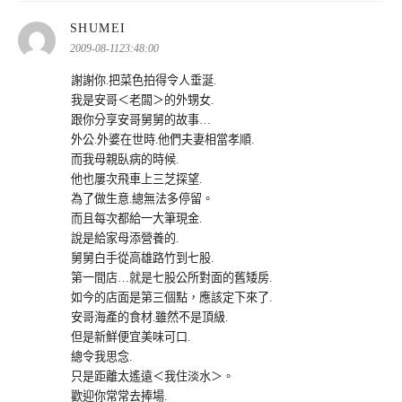
表
SHUMEI
示:
2009-08-1123:48:00
謝謝你.把菜色拍得令人垂涎.
我是安哥＜老闆＞的外甥女.
跟你分享安哥舅舅的故事…
外公.外婆在世時.他們夫妻相當孝順.
而我母親臥病的時候.
他也屢次飛車上三芝探望.
為了做生意.總無法多停留。
而且每次都給一大筆現金.
說是給家母添營養的.
舅舅白手從高雄路竹到七股.
第一間店…就是七股公所對面的舊矮房.
如今的店面是第三個點，應該定下來了.
安哥海產的食材.雖然不是頂級.
但是新鮮便宜美味可口.
總令我思念.
只是距離太遙遠＜我住淡水＞。
歡迎你常常去捧場.