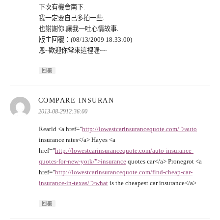
下次有機會南下.
我一定要自己多拍一些.
也謝謝你.讓我一吐心情故事.
版主回覆：(08/13/2009 18:33:00)
恩~歡迎你常來這裡喔~~
回覆
表
COMPARE INSURAN
示:
2013-08-2912:36:00
Rearld <a href="
http://lowestcarinsurancequote.com/">auto
insurance rates</a> Hayes <a
href="
http://lowestcarinsurancequote.com/auto-insurance-
quotes-for-new-york/">insurance
quotes car</a> Pronegrot <a
href="
http://lowestcarinsurancequote.com/find-cheap-car-
insurance-in-texas/">what
is the cheapest car insurance</a>
回覆