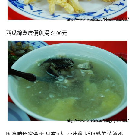
西瓜綿煮虎儷魚湯 $100元
因為咱們家今天 只有3大1小出動,所以點的菜並不