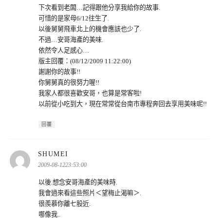
下次看到老闆…記得跟他分享我給你的故事.
可惜的是家母6/12往生了.
以後舅舅飛車北上的機會應該也少了.
不過…安哥海產的美味.
依然令人足感心…
版主回覆：(08/12/2009 11:22:00)
謝謝你的故事!!
你舅舅真的很努力喔!!
我家人都很喜歡安哥，也算是常客啦!
以前從小吃到大，現在常常從台南市專程奔回去享用美味呢!!
回覆
表
SHUMEI
示:
2009-08-1223:53:00
以後.想念安哥海產的美味時.
我會過來看這些照片＜望梅止渴嘛＞.
很羨慕你離七股近.
哪像我..