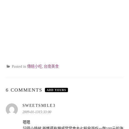
Posted in
傳統小吃
,
台南美食
6 COMMENTS
ADD YOURS
表
SWEETSMILE3
示:
2009-01-1315:33:00
嗯嗯
記得小時候 爸媽還有親戚常常會去七股安哥吃一盤100元的海