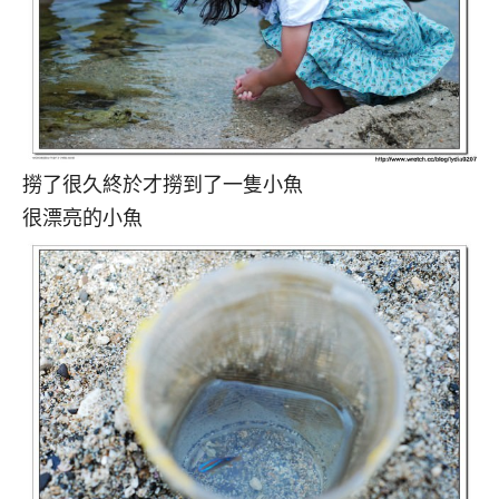
撈了很久終於才撈到了一隻小魚
很漂亮的小魚