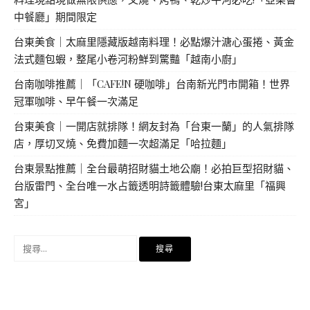
中餐廳」期間限定
台東美食｜太麻里隱藏版越南料理！必點爆汁溏心蛋捲、黃金
法式麵包蝦，整尾小卷河粉鮮到驚豔「越南小廚」
台南咖啡推薦｜「CAFE!N 硬咖啡」台南新光門市開箱！世界
冠軍咖啡、早午餐一次滿足
台東美食｜一開店就排隊！網友封為「台東一蘭」的人氣排隊
店，厚切叉燒、免費加麵一次超滿足「哈拉麵」
台東景點推薦｜全台最萌招財貓土地公廟！必拍巨型招財貓、
台版雷門、全台唯一水占籤透明詩籤體驗!台東太麻里「福興
宮」
搜
尋
關
鍵
字: