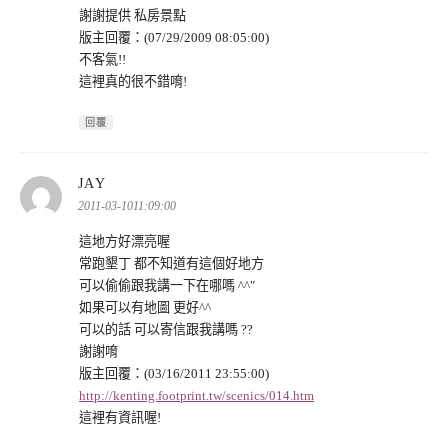
謝謝提供 私房景點
版主回覆：(07/29/2009 08:05:00)
不客氣!!
這裡真的很不錯唷!
回覆
表
JAY
示:
2011-03-1011:09:00
這地方好漂亮喔
常跑墾丁 都不知道有這個好地方
可以偷偷跟我講一下在哪嗎 ^^"
如果可以有地圖 更好^^
可以的話 可以寄信跟我講嗎 ??
謝謝唷
版主回覆：(03/16/2011 23:55:00)
http://kenting.footprint.tw/scenics/014.htm
這裡有資訊喔!