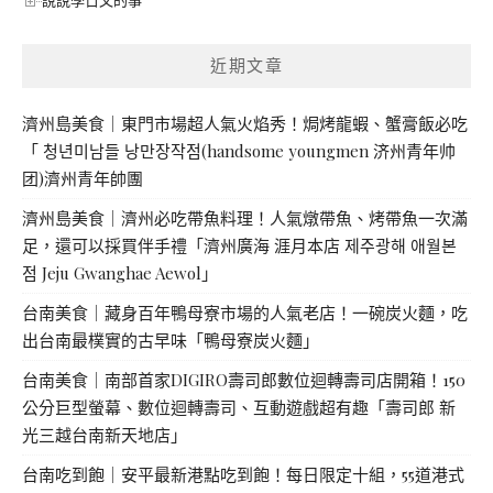
說說學日文的事
近期文章
濟州島美食｜東門市場超人氣火焰秀！焗烤龍蝦、蟹膏飯必吃
「 청년미남들 낭만장작점(handsome youngmen 济州青年帅
团)濟州青年帥團
濟州島美食｜濟州必吃帶魚料理！人氣燉帶魚、烤帶魚一次滿
足，還可以採買伴手禮「濟州廣海 涯月本店 제주광해 애월본
점 Jeju Gwanghae Aewol」
台南美食｜藏身百年鴨母寮市場的人氣老店！一碗炭火麵，吃
出台南最樸實的古早味「鴨母寮炭火麵」
台南美食｜南部首家DIGIRO壽司郎數位迴轉壽司店開箱！150
公分巨型螢幕、數位迴轉壽司、互動遊戲超有趣「壽司郎 新
光三越台南新天地店」
台南吃到飽｜安平最新港點吃到飽！每日限定十組，55道港式