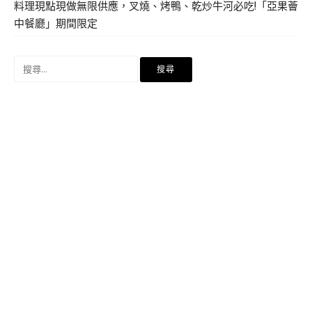
料理現點現做無限供應，叉燒、烤鴨、乾炒牛河必吃!「亞果薈
中餐廳」期間限定
搜
尋
關
鍵
字: