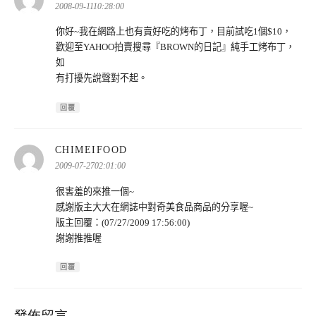
示:
2008-09-1110:28:00
你好~我在網路上也有賣好吃的烤布丁，目前試吃1個$10，
歡迎至YAHOO拍賣搜尋『BROWN的日記』純手工烤布丁，
如
有打擾先說聲對不起。
回覆
表
CHIMEIFOOD
示:
2009-07-2702:01:00
很害羞的來推一個~
感謝版主大大在網誌中對奇美食品商品的分享喔~
版主回覆：(07/27/2009 17:56:00)
謝謝推推喔
回覆
發佈留言