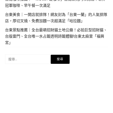
冠軍咖啡、早午餐一次滿足
台東美食｜一開店就排隊！網友封為「台東一蘭」的人氣排隊
店，厚切叉燒、免費加麵一次超滿足「哈拉麵」
台東景點推薦｜全台最萌招財貓土地公廟！必拍巨型招財貓、
台版雷門、全台唯一水占籤透明詩籤體驗!台東太麻里「福興
宮」
搜
尋
關
鍵
字: