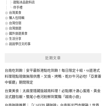
甜點冰品飲料店
伴手禮
台灣美食
懶人包特輯
台灣住宿
台灣旅遊
國外旅遊美食
生活分享
說說學日文的事
近期文章
台南吃到飽｜安平最新港點吃到飽！每日限定十組，55道港式
料理現點現做無限供應，叉燒、烤鴨、乾炒牛河必吃!「亞果薈
中餐廳」期間限定
台東美食｜太麻里隱藏版越南料理！必點爆汁溏心蛋捲、黃金
法式麵包蝦，整尾小卷河粉鮮到驚豔「越南小廚」
台南咖啡推薦｜「CAFE!N 硬咖啡」台南新光門市開箱！世界