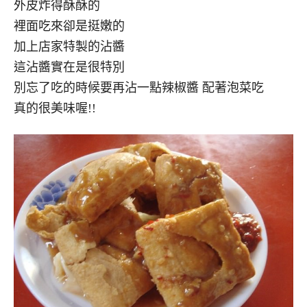
外皮炸得酥酥的
裡面吃來卻是挺嫩的
加上店家特製的沾醬
這沾醬實在是很特別
別忘了吃的時候要再沾一點辣椒醬 配著泡菜吃
真的很美味喔!!