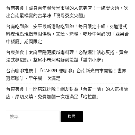
台南美食｜藏身百年鴨母寮市場的人氣老店！一碗炭火麵，吃
出台南最樸實的古早味「鴨母寮炭火麵」
台南吃到飽｜安平最新港點吃到飽！每日限定十組，55道港式
料理現點現做無限供應，叉燒、烤鴨、乾炒牛河必吃!「亞果薈
中餐廳」期間限定
台東美食｜太麻里隱藏版越南料理！必點爆汁溏心蛋捲、黃金
法式麵包蝦，整尾小卷河粉鮮到驚豔「越南小廚」
台南咖啡推薦｜「CAFE!N 硬咖啡」台南新光門市開箱！世界
冠軍咖啡、早午餐一次滿足
台東美食｜一開店就排隊！網友封為「台東一蘭」的人氣排隊
店，厚切叉燒、免費加麵一次超滿足「哈拉麵」
搜
尋
關
鍵