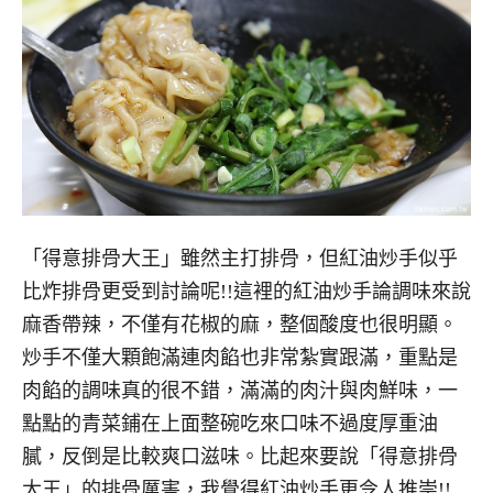
「得意排骨大王」雖然主打排骨，但紅油炒手似乎
比炸排骨更受到討論呢!!這裡的紅油炒手論調味來說
麻香帶辣，不僅有花椒的麻，整個酸度也很明顯。
炒手不僅大顆飽滿連肉餡也非常紮實跟滿，重點是
肉餡的調味真的很不錯，滿滿的肉汁與肉鮮味，一
點點的青菜鋪在上面整碗吃來口味不過度厚重油
膩，反倒是比較爽口滋味。比起來要說「得意排骨
大王」的排骨厲害，我覺得紅油炒手更令人推崇!!