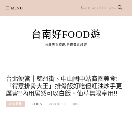
Skip
MENU
to
content
台南好FOOD遊
台灣美食旅遊/台南美食旅遊
台北便當｜錦州街、中山國中站商圈美食!
「得意排骨大王」排骨飯好吃但紅油炒手更
厲害!!內用居然可以白飯、仙草無限享用!!
台北美食
LYDIA
2020-07-15
0