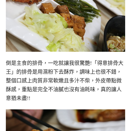
倒是主食的排骨，一吃就讓我很驚艷!「得意排骨大
王」的排骨是用濕粉下去酥炸，調味上也很不錯，
整個口感上肉質非常軟嫩且多汁不柴，外皮帶點微
酥感，重點是完全不油膩也沒有油耗味，真的讓人
意猶未盡!!