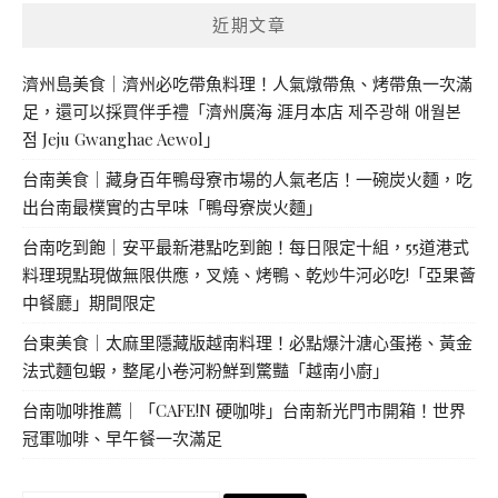
近期文章
濟州島美食｜濟州必吃帶魚料理！人氣燉帶魚、烤帶魚一次滿
足，還可以採買伴手禮「濟州廣海 涯月本店 제주광해 애월본
점 Jeju Gwanghae Aewol」
台南美食｜藏身百年鴨母寮市場的人氣老店！一碗炭火麵，吃
出台南最樸實的古早味「鴨母寮炭火麵」
台南吃到飽｜安平最新港點吃到飽！每日限定十組，55道港式
料理現點現做無限供應，叉燒、烤鴨、乾炒牛河必吃!「亞果薈
中餐廳」期間限定
台東美食｜太麻里隱藏版越南料理！必點爆汁溏心蛋捲、黃金
法式麵包蝦，整尾小卷河粉鮮到驚豔「越南小廚」
台南咖啡推薦｜「CAFE!N 硬咖啡」台南新光門市開箱！世界
冠軍咖啡、早午餐一次滿足