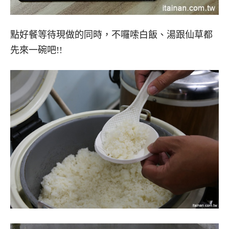
點好餐等待現做的同時，不囉嗦白飯、湯跟仙草都
先來一碗吧!!