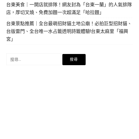
台東美食｜一開店就排隊！網友封為「台東一蘭」的人氣排隊
店，厚切叉燒、免費加麵一次超滿足「哈拉麵」
台東景點推薦｜全台最萌招財貓土地公廟！必拍巨型招財貓、
台版雷門、全台唯一水占籤透明詩籤體驗!台東太麻里「福興
宮」
搜
尋
關
鍵
字: