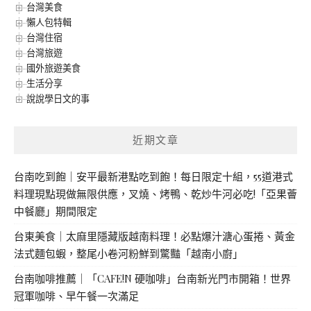
台灣美食
懶人包特輯
台灣住宿
台灣旅遊
國外旅遊美食
生活分享
說說學日文的事
近期文章
台南吃到飽｜安平最新港點吃到飽！每日限定十組，55道港式
料理現點現做無限供應，叉燒、烤鴨、乾炒牛河必吃!「亞果薈
中餐廳」期間限定
台東美食｜太麻里隱藏版越南料理！必點爆汁溏心蛋捲、黃金
法式麵包蝦，整尾小卷河粉鮮到驚豔「越南小廚」
台南咖啡推薦｜「CAFE!N 硬咖啡」台南新光門市開箱！世界
冠軍咖啡、早午餐一次滿足