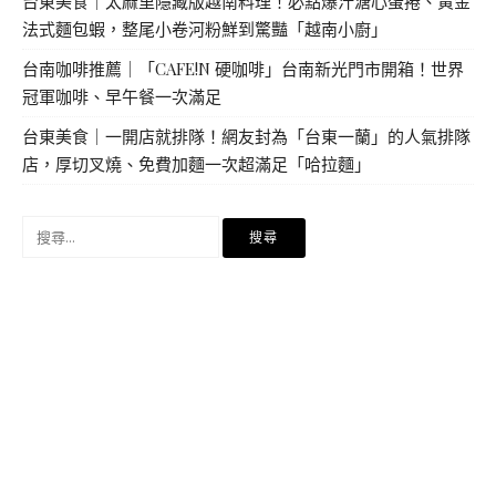
台東美食｜太麻里隱藏版越南料理！必點爆汁溏心蛋捲、黃金
法式麵包蝦，整尾小卷河粉鮮到驚豔「越南小廚」
台南咖啡推薦｜「CAFE!N 硬咖啡」台南新光門市開箱！世界
冠軍咖啡、早午餐一次滿足
台東美食｜一開店就排隊！網友封為「台東一蘭」的人氣排隊
店，厚切叉燒、免費加麵一次超滿足「哈拉麵」
搜
尋
關
鍵
字: