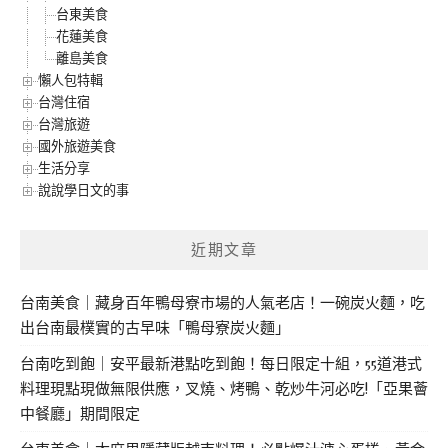
台東美食
花蓮美食
離島美食
懶人包特輯
台灣住宿
台灣旅遊
國外旅遊美食
生活分享
說說學日文的事
近期文章
台南美食｜藏身百年鴨母寮市場的人氣老店！一碗炭火麵，吃
出台南最樸實的古早味「鴨母寮炭火麵」
台南吃到飽｜安平最新港點吃到飽！每日限定十組，55道港式
料理現點現做無限供應，叉燒、烤鴨、乾炒牛河必吃!「亞果薈
中餐廳」期間限定