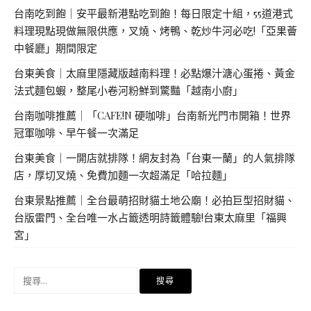
台南吃到飽｜安平最新港點吃到飽！每日限定十組，55道港式
料理現點現做無限供應，叉燒、烤鴨、乾炒牛河必吃!「亞果薈
中餐廳」期間限定
台東美食｜太麻里隱藏版越南料理！必點爆汁溏心蛋捲、黃金
法式麵包蝦，整尾小卷河粉鮮到驚豔「越南小廚」
台南咖啡推薦｜「CAFE!N 硬咖啡」台南新光門市開箱！世界
冠軍咖啡、早午餐一次滿足
台東美食｜一開店就排隊！網友封為「台東一蘭」的人氣排隊
店，厚切叉燒、免費加麵一次超滿足「哈拉麵」
台東景點推薦｜全台最萌招財貓土地公廟！必拍巨型招財貓、
台版雷門、全台唯一水占籤透明詩籤體驗!台東太麻里「福興
宮」
搜
尋
關