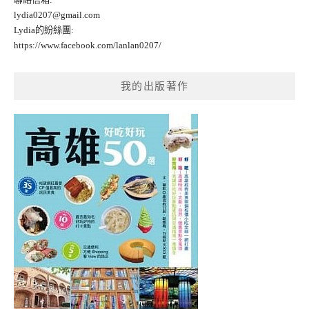
lydia0207@gmail.com
Lydia的紛絲團:
https://www.facebook.com/lanlan0207/
我的出版著作