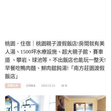
桃園．住宿｜桃園親子渡假飯店!房間就有美
人湯、1500坪水療設施、超大親子館、賽車
道 、攀岩、球池等，不出飯店也能玩一整天!
早餐吃鴨肉麵、鮮肉餛飩湯!「南方莊園渡假
飯店」
桃園住宿
LYDIA
2024-12-15
0