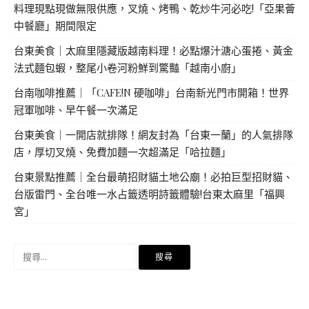
料理現點現做無限供應，叉燒、烤鴨、乾炒牛河必吃!「亞果薈
中餐廳」期間限定
台東美食｜太麻里隱藏版越南料理！必點爆汁溏心蛋捲、黃金
法式麵包蝦，整尾小卷河粉鮮到驚豔「越南小廚」
台南咖啡推薦｜「CAFE!N 硬咖啡」台南新光門市開箱！世界
冠軍咖啡、早午餐一次滿足
台東美食｜一開店就排隊！網友封為「台東一蘭」的人氣排隊
店，厚切叉燒、免費加麵一次超滿足「哈拉麵」
台東景點推薦｜全台最萌招財貓土地公廟！必拍巨型招財貓、
台版雷門、全台唯一水占籤透明詩籤體驗!台東太麻里「福興
宮」
搜
尋
關
鍵