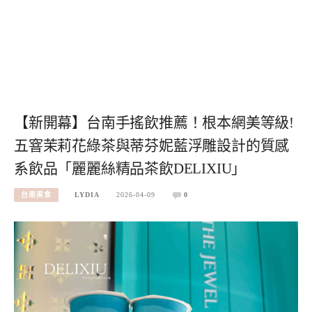
【新開幕】台南手搖飲推薦！根本網美等級!
五窨茉莉花綠茶與蒂芬妮藍浮雕設計的質感
系飲品「麗麗絲精品茶飲DELIXIU」
台南美食
LYDIA
2026-04-09
0