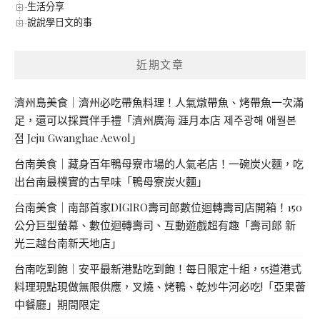
生活分享
說說學日文的事
近期文章
濟州島美食｜濟州必吃帶魚料理！人氣燉帶魚、烤帶魚一次滿
足，還可以採買伴手禮「濟州廣海 涯月本店 제주광해 애월본
점 Jeju Gwanghae Aewol」
台南美食｜藏身百年鴨母寮市場的人氣老店！一碗炭火麵，吃
出台南最樸實的古早味「鴨母寮炭火麵」
台南美食｜南部首家DIGIRO壽司郎數位迴轉壽司店開箱！150
公分巨型螢幕、數位迴轉壽司、互動遊戲超有趣「壽司郎 新
光三越台南新天地店」
台南吃到飽｜安平最新港點吃到飽！每日限定十組，55道港式
料理現點現做無限供應，叉燒、烤鴨、乾炒牛河必吃!「亞果薈
中餐廳」期間限定