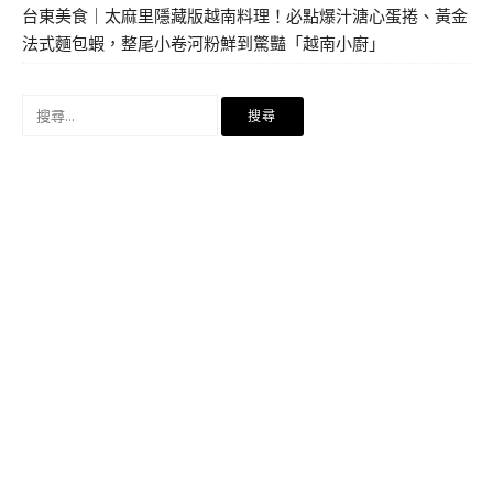
台東美食｜太麻里隱藏版越南料理！必點爆汁溏心蛋捲、黃金
法式麵包蝦，整尾小卷河粉鮮到驚豔「越南小廚」
搜
尋
關
鍵
字: