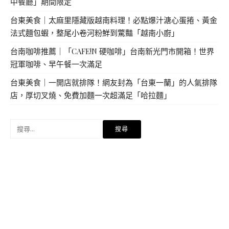
中餐廳」期間限定
台東美食｜太麻里隱藏版越南料理！必點爆汁溏心蛋捲、黃金
法式麵包蝦，整尾小卷河粉鮮到驚豔「越南小廚」
台南咖啡推薦｜「CAFE!N 硬咖啡」台南新光門市開箱！世界
冠軍咖啡、早午餐一次滿足
台東美食｜一開店就排隊！網友封為「台東一蘭」的人氣排隊
店，厚切叉燒、免費加麵一次超滿足「哈拉麵」
搜
尋
關
鍵
字: