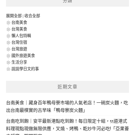
分類
展開全部
|
收合全部
台南美食
台灣美食
懶人包特輯
台灣住宿
台灣旅遊
國外旅遊美食
生活分享
說說學日文的事
近期文章
台南美食｜藏身百年鴨母寮市場的人氣老店！一碗炭火麵，吃
出台南最樸實的古早味「鴨母寮炭火麵」
台南吃到飽｜安平最新港點吃到飽！每日限定十組，55道港式
料理現點現做無限供應，叉燒、烤鴨、乾炒牛河必吃!「亞果薈