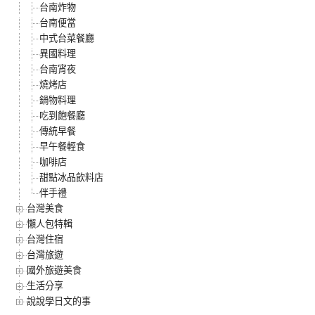
台南炸物
台南便當
中式台菜餐廳
異國料理
台南宵夜
燒烤店
鍋物料理
吃到飽餐廳
傳統早餐
早午餐輕食
咖啡店
甜點冰品飲料店
伴手禮
台灣美食
懶人包特輯
台灣住宿
台灣旅遊
國外旅遊美食
生活分享
說說學日文的事