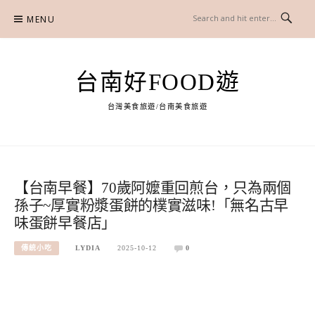
Skip
MENU
to
content
台南好FOOD遊
台灣美食旅遊/台南美食旅遊
【台南早餐】70歲阿嬤重回煎台，只為兩個
孫子~厚實粉漿蛋餅的樸實滋味!「無名古早
味蛋餅早餐店」
傳統小吃
LYDIA
2025-10-12
0