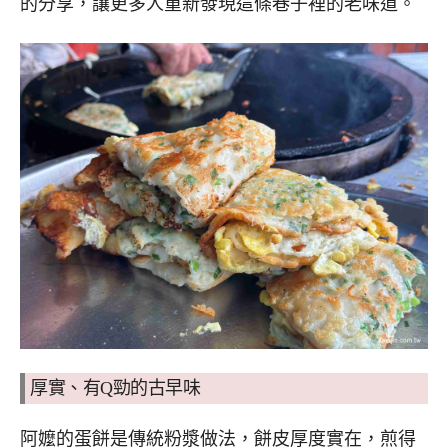
的分享，讓更多人重新發現這條巷子裡的老味道。
厚實、有Q勁的古早味
阿嬤的蛋餅是傳統粉漿做法，餅皮厚度實在，煎得