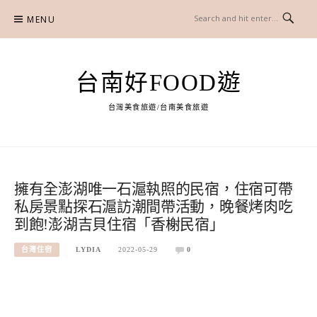
Skip
MENU
to
content
台南好FOOD遊
台灣美食旅遊/台南美食旅遊
擁有全澎湖唯一石滬執照的民宿，住宿可帶
私房景點探石滬訪潮間帶活動，晚餐烤肉吃
到飽!澎湖吉貝住宿「香榭民宿」
台灣住宿
LYDIA
2022-05-29
0