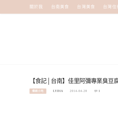
Skip
關於我
台南美食
台灣美食
台灣住
to
content
【食記│台南】佳里阿彌專業臭豆腐
LYDIA
2014-04-28
1
傳統小吃