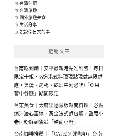
台灣住宿
台灣旅遊
國外旅遊美食
生活分享
說說學日文的事
近期文章
台南吃到飽｜安平最新港點吃到飽！每日
限定十組，55道港式料理現點現做無限供
應，叉燒、烤鴨、乾炒牛河必吃!「亞果
薈中餐廳」期間限定
台東美食｜太麻里隱藏版越南料理！必點
爆汁溏心蛋捲、黃金法式麵包蝦，整尾小
卷河粉鮮到驚豔「越南小廚」
台南咖啡推薦｜「CAFE!N 硬咖啡」台南