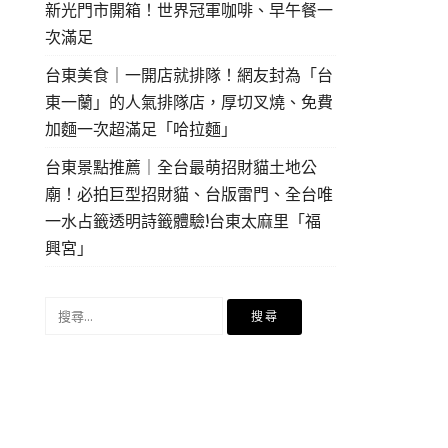
新光門市開箱！世界冠軍咖啡、早午餐一
次滿足
台東美食｜一開店就排隊！網友封為「台
東一蘭」的人氣排隊店，厚切叉燒、免費
加麵一次超滿足「哈拉麵」
台東景點推薦｜全台最萌招財貓土地公
廟！必拍巨型招財貓、台版雷門、全台唯
一水占籤透明詩籤體驗!台東太麻里「福
興宮」
搜
尋
關
鍵
字: