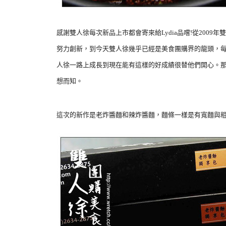
感謝雙人徐每次新品上市都會寄來給Lydia品嚐!從2009
努力創新，到今天雙人徐幾乎已經是美食團購界的龍頭，每
人徐一路上成長到現在能有這樣的好成績很替他們開心。
想而知。
這次的新作是老炸醬麵和辣炸醬麵，麵條一樣是有寬麵與