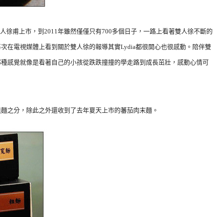
年雙人徐甫上市，到2011年雖然僅僅只有700多個日子，一路上看著雙人徐不斷的
次在電視媒體上看到關於雙人徐的報導其實Lydia都很開心也很感動。陪伴雙
那種感覺就像是看著自己的小孩從跌跌撞撞的學走路到成長茁壯，感動心情可
粗麵之分，除此之外還收到了去年夏天上市的蕃茄肉末麵。