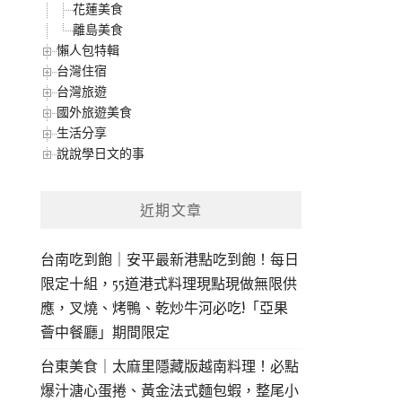
花蓮美食
離島美食
懶人包特輯
台灣住宿
台灣旅遊
國外旅遊美食
生活分享
說說學日文的事
近期文章
台南吃到飽｜安平最新港點吃到飽！每日
限定十組，55道港式料理現點現做無限供
應，叉燒、烤鴨、乾炒牛河必吃!「亞果
薈中餐廳」期間限定
台東美食｜太麻里隱藏版越南料理！必點
爆汁溏心蛋捲、黃金法式麵包蝦，整尾小