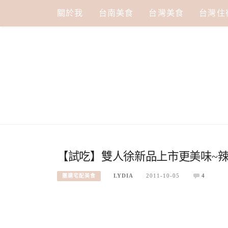
Skip
關於我
台南美食
台灣美食
台灣住
to
content
【試吃】雙人徐新品上市更美味~
LYDIA
2011-10-05
4
團購宅配美食