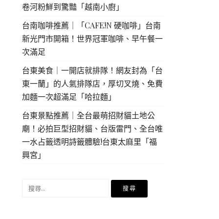
卷河粉鮮到驚豔「越南小廚」
台南咖啡推薦｜「CAFE!N 硬咖啡」台南
新光門市開箱！世界冠軍咖啡、早午餐一
次滿足
台東美食｜一開店就排隊！網友封為「台
東一蘭」的人氣排隊店，厚切叉燒、免費
加麵一次超滿足「哈拉麵」
台東景點推薦｜全台最萌招財貓土地公
廟！必拍巨型招財貓、台版雷門、全台唯
一水占籤透明詩籤體驗!台東太麻里「福
興宮」
搜
尋
關
鍵