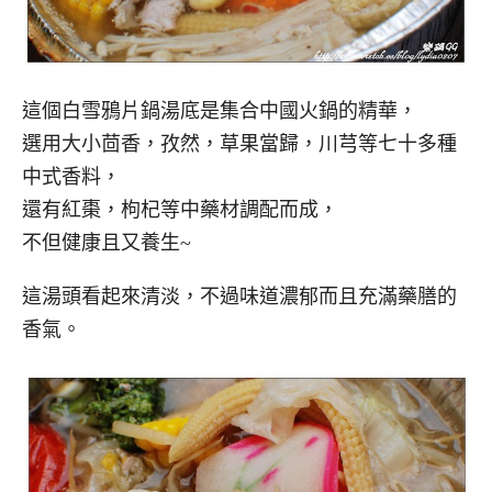
這個白雪鴉片鍋湯底是集合中國火鍋的精華，
選用大小茴香，孜然，草果當歸，川芎等七十多種
中式香料，
還有紅棗，枸杞等中藥材調配而成，
不但健康且又養生~
這湯頭看起來清淡，不過味道濃郁而且充滿藥膳的
香氣。