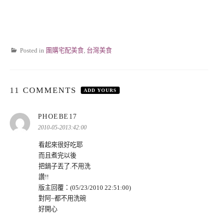
Posted in
團購宅配美食
,
台灣美食
11 COMMENTS
ADD YOURS
表
PHOEBE17
示:
2010-05-2013:42:00
看起來很好吃耶
而且煮完以後
把鍋子丟了.不用洗
讚!!
版主回覆：(05/23/2010 22:51:00)
對阿~都不用洗碗
好開心