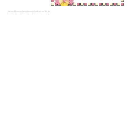
==============