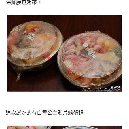
保鮮膜包起來。
這次試吃的有白雪公主鴉片螃蟹鍋