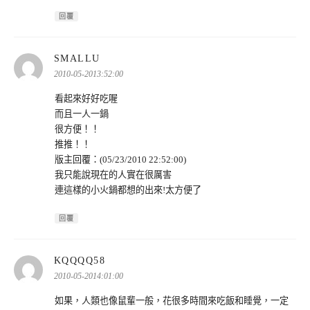
回覆
表
SMALLU
示:
2010-05-2013:52:00
看起來好好吃喔
而且一人一鍋
很方便！！
推推！！
版主回覆：(05/23/2010 22:52:00)
我只能說現在的人實在很厲害
連這樣的小火鍋都想的出來!太方便了
回覆
表
KQQQQ58
示:
2010-05-2014:01:00
如果，人類也像鼠輩一般，花很多時間來吃飯和睡覺，一定