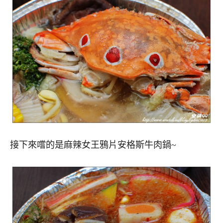
接下來嚐的是麻辣女王鴉片安格斯牛肉鍋~