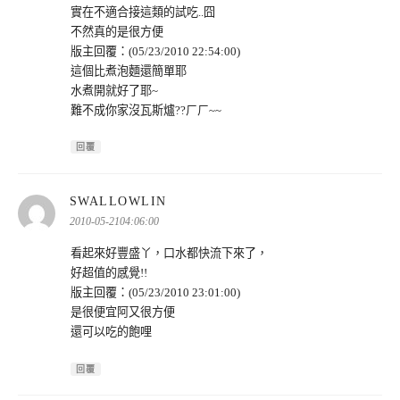
實在不適合接這類的試吃..囧
不然真的是很方便
版主回覆：(05/23/2010 22:54:00)
這個比煮泡麵還簡單耶
水煮開就好了耶~
難不成你家沒瓦斯爐??ㄏㄏ~~
回覆
表
SWALLOWLIN
示:
2010-05-2104:06:00
看起來好豐盛丫，口水都快流下來了，
好超值的感覺!!
版主回覆：(05/23/2010 23:01:00)
是很便宜阿又很方便
還可以吃的飽哩
回覆