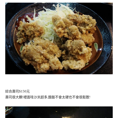
綜合壽司$150元
壽司很大顆!裡面哇沙米超多,醋飯不會太硬也不會很鬆散!