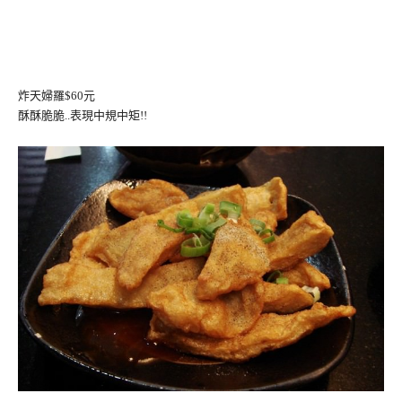
炸天婦羅$60元
酥酥脆脆..表現中規中矩!!