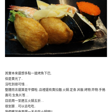
其實本來還想多點一道烤魚下巴,
但是賣光了..
沒吃到很可惜…
整體而言還算是平價啦..店裡還有賣拉麵.火鍋.定食.丼飯.烤物.炸物.手捲.
壽司.生魚片等…
目前周一至週五火鍋五折…
很划算…可以去吃吃..
我們應該會再選一天去吃火鍋吧!!