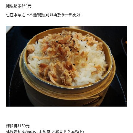
鮭魚鬆飯$60元
也在水準之上不過!鮭魚可以再放多一點更好!
炸豬排$150元
外觀看起來很好吃..肉夠厚..不過卻炸的有點老!