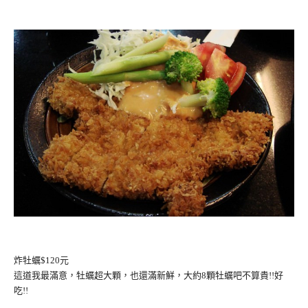
炸牡蠣$120元
這道我最滿意，牡蠣超大顆，也還滿新鮮，大約8顆牡蠣吧不算貴!!好
吃!!