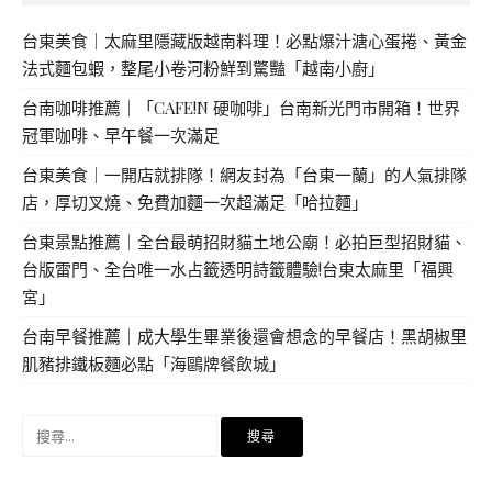
台東美食｜太麻里隱藏版越南料理！必點爆汁溏心蛋捲、黃金
法式麵包蝦，整尾小卷河粉鮮到驚豔「越南小廚」
台南咖啡推薦｜「CAFE!N 硬咖啡」台南新光門市開箱！世界
冠軍咖啡、早午餐一次滿足
台東美食｜一開店就排隊！網友封為「台東一蘭」的人氣排隊
店，厚切叉燒、免費加麵一次超滿足「哈拉麵」
台東景點推薦｜全台最萌招財貓土地公廟！必拍巨型招財貓、
台版雷門、全台唯一水占籤透明詩籤體驗!台東太麻里「福興
宮」
台南早餐推薦｜成大學生畢業後還會想念的早餐店！黑胡椒里
肌豬排鐵板麵必點「海鷗牌餐飲城」
搜
尋
關