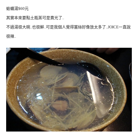
蛤蠣湯$60元
其實本來要點土瓶蒸可是賣光了..
不過湯很大碗..也很鮮..可是我個人覺得薑絲好像放太多了..JOICE一直說
很辣..