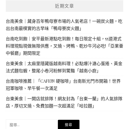
近期文章
台南美食｜藏身百年鴨母寮市場的人氣老店！一碗炭火麵，吃
出台南最樸實的古早味「鴨母寮炭火麵」
台南吃到飽｜安平最新港點吃到飽！每日限定十組，55道港式
料理現點現做無限供應，叉燒、烤鴨、乾炒牛河必吃!「亞果薈
中餐廳」期間限定
台東美食｜太麻里隱藏版越南料理！必點爆汁溏心蛋捲、黃金
法式麵包蝦，整尾小卷河粉鮮到驚豔「越南小廚」
台南咖啡推薦｜「CAFE!N 硬咖啡」台南新光門市開箱！世界
冠軍咖啡、早午餐一次滿足
台東美食｜一開店就排隊！網友封為「台東一蘭」的人氣排隊
店，厚切叉燒、免費加麵一次超滿足「哈拉麵」
搜
尋