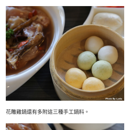
花雕雞鍋還有多附這三種手工鍋料。