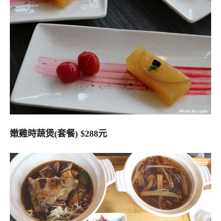
嫩雞時蔬煲(套餐) $288元