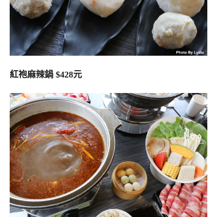
紅袍麻辣鍋 $428元