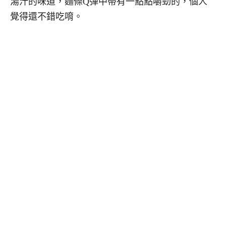
湯汁的味道，麵條Q彈中帶有一點點嚼勁的，個人
覺得還不錯吃唷。