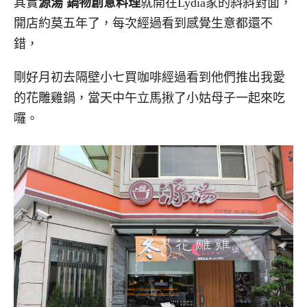
其實
源湯 鍋物創意料理
就開在Lydia家的斜斜對面，
開店約莫五年了，每次經過看到感覺生意都還不
錯，
剛好月初去隔壁小七買咖啡經過看到他們推出我愛
的花雕雞鍋，當天中午立馬揪了小姑母子一起來吃
囉。