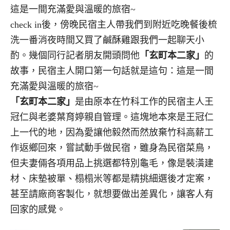
這是一間充滿愛與溫暖的旅宿~
check in後，傍晚民宿主人帶我們到附近吃晚餐後梳
洗一番消夜時間又買了鹹酥雞跟我們一起聊天小
酌。幾個同行記者朋友開頭問他
「玄町本二家」
的
故事，民宿主人開口第一句話就是這句：這是一間
充滿愛與溫暖的旅宿~
「玄町本二家」
是由原本在竹科工作的民宿主人王
冠仁與老婆葉育婷親自管理。這塊地本來是王冠仁
上一代的地，因為愛讓他毅然而然放棄竹科高薪工
作返鄉回來，嘗試動手做民宿，雖身為民宿菜鳥，
但夫妻倆各項用品上挑選都特別龜毛，像是裝潢建
材、床墊被單、榻榻米等都是精挑細選後才定案，
甚至請廠商客製化，就想要做出差異化，讓客人有
回家的感覺。