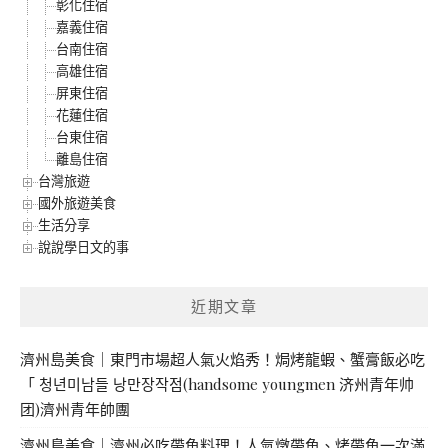
彰化住宿
嘉義住宿
台南住宿
高雄住宿
屏東住宿
花蓮住宿
台東住宿
離島住宿
台灣旅遊
國外旅遊美食
生活分享
說說學日文的事
近期文章
濟州島美食｜東門市場超人氣火焰秀！焗烤龍蝦、蟹膏飯必吃
「 청년미남들 낭만장작점(handsome youngmen 济州青年帅
团)濟州青年帥團
濟州島美食｜濟州必吃帶魚料理！人氣燉帶魚、烤帶魚一次滿