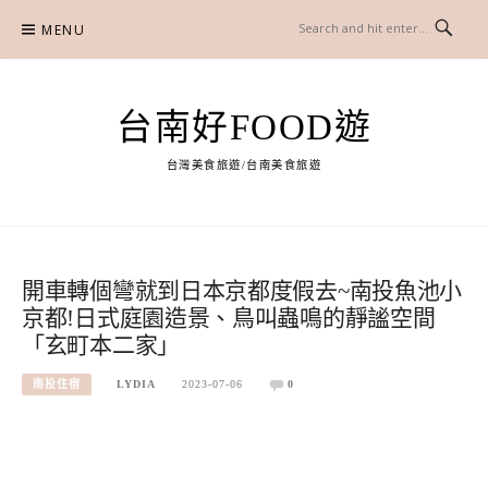
Skip
MENU
to
content
台南好FOOD遊
台灣美食旅遊/台南美食旅遊
開車轉個彎就到日本京都度假去~南投魚池小
京都!日式庭園造景、鳥叫蟲鳴的靜謐空間
「玄町本二家」
南投住宿
LYDIA
2023-07-06
0