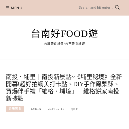
Skip
MENU
to
content
台南好FOOD遊
台灣美食旅遊/台南美食旅遊
南投．埔里｜南投新景點~《埔里秘境》全新
開幕!超好拍網美打卡點、DIY手作鳳梨酥、
買爆伴手禮「維格．埔境」｜維格餅家南投
新據點
台灣美食
LYDIA
2024-12-11
0