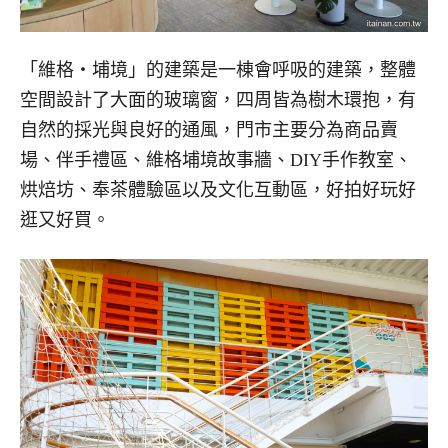
「維格・埔境」的建築是一棟會呼吸的建築，整體
空間設計了大面的玻璃窗，四周皆為樹木環抱，有
自然的採光與良好的通風，門市主要分為商品賣
場、伴手禮區、維格埔境故事牆、DIY手作教室、
烘焙坊、奉茶體驗區以及文化互動區，好拍好玩好
逛又好買。