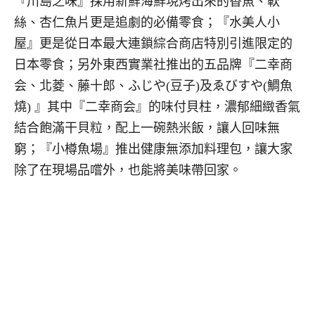
『川島之味』採用新鮮海鮮現烤出來的香魚、軟
絲、杏仁魚片更是追劇的必備零食；『水美人小
屋』更是從日本最大連鎖綜合商店特別引進限定的
日本零食；另外東西實業社推出的五品牌『二幸商
会、北菱、藤十郎、ふじや(豆子)及ゑびすや(鯛魚
燒) 』其中『二幸商会』的味付貝柱，濃郁細緻香氣
結合飽滿干貝粒，配上一碗熱米飯，讓人回味無
窮；『小樽魚場』推出健康無添加料理包，讓大家
除了在現場品嚐外，也能將美味帶回家。