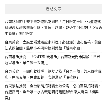
近期文章
台南吃到飽｜安平最新港點吃到飽！每日限定十組，55道港式
料理現點現做無限供應，叉燒、烤鴨、乾炒牛河必吃!「亞果薈
中餐廳」期間限定
台東美食｜太麻里隱藏版越南料理！必點爆汁溏心蛋捲、黃金
法式麵包蝦，整尾小卷河粉鮮到驚豔「越南小廚」
台南咖啡推薦｜「CAFE!N 硬咖啡」台南新光門市開箱！世界
冠軍咖啡、早午餐一次滿足
台東美食｜一開店就排隊！網友封為「台東一蘭」的人氣排隊
店，厚切叉燒、免費加麵一次超滿足「哈拉麵」
台東景點推薦｜全台最萌招財貓土地公廟！必拍巨型招財貓、
台版雷門、全台唯一水占籤透明詩籤體驗!台東太麻里「福興
宮」