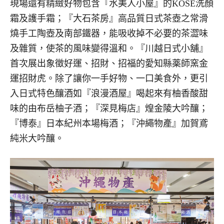
現場還有精緻好物包含『水美人小屋』的KOSE洗顏
霜及護手霜；『大石茶房』高品質日式茶壺之常滑
燒手工陶壺及南部鐵器，能吸收掉不必要的茶澀味
及雜質，使茶的風味變得溫和。『川越日式小舖』
首次展出象徵好運、招財、招福的愛知縣薬師窯金
運招財虎。除了讓你一手好物、一口美食外，更引
入日式特色釀酒如『浪漫酒屋』喝起來有柚香酸甜
味的由布岳柚子酒；『深見梅店』煌金陵大吟釀；
『博泰』日本紀州本場梅酒；『沖繩物產』加賀鳶
純米大吟釀。