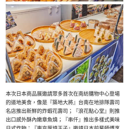
本次日本商品展邀請眾多首次在南紡購物中心登場
的道地美食，像是『築地大將』台南在地排隊壽司
名店推出新鮮的炸蝦花壽司；『浪花點心堂』則推
出口感外酥內嫩章魚燒；『串仟』推出多樣式美味
日式炸物；『東京厚燒玉子』邀請日本前輩師傅烹