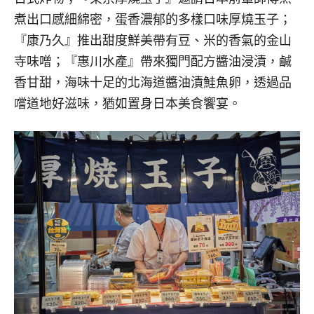
煮出口感細綿密，蛋香濃郁的多樣口味厚燒玉子；
『康乃久』推出甜度鮮美帶有豆、米的香氣的金山
寺味噌；『惠川水產』帶來獨門配方醬油浸漬，鹹
香甘甜，海味十足的北海道醬油漬鮭魚卵，透過品
嚐道地好滋味，猶如置身日本美食饗宴。