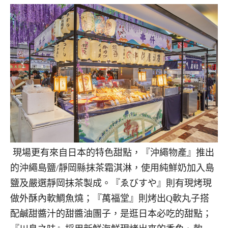
現場更有來自日本的特色甜點，『沖繩物產』推出
的沖繩島鹽/靜岡縣抹茶霜淇淋，使用純鮮奶加入島
鹽及嚴選靜岡抹茶製成。『ゑびすや』則有現烤現
做外酥內軟鯛魚燒；『萬福堂』則烤出Q軟丸子搭
配鹹甜醬汁的甜醬油團子，是逛日本必吃的甜點；