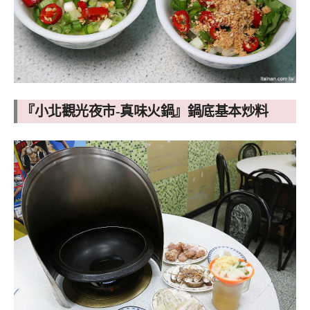
『小北觀光夜市-真味火鍋』鍋底基本炒料