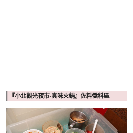
『小北觀光夜市-真味火鍋』佐料醬料區