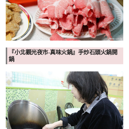
『小北觀光夜市-真味火鍋』
手炒石頭火鍋開
鍋