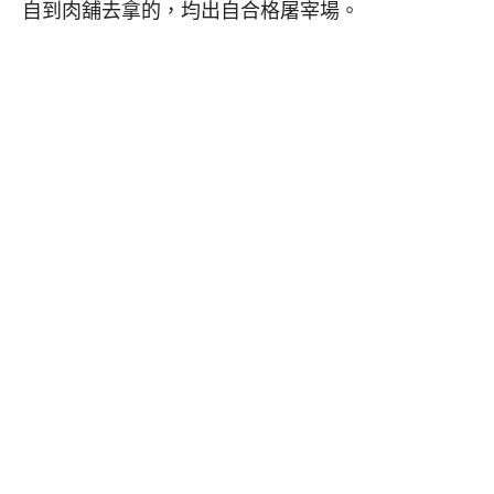
自到肉舖去拿的，均出自合格屠宰場。