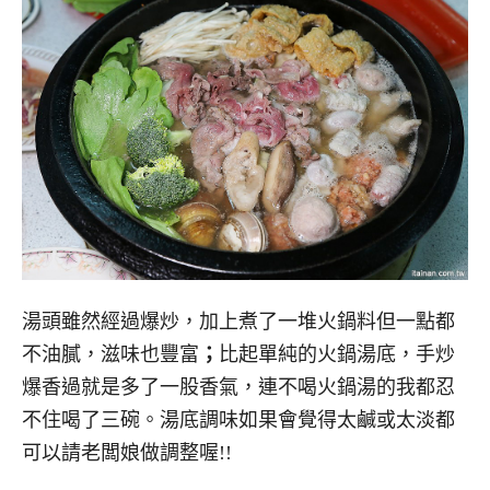
湯頭雖然經過爆炒，加上煮了一堆火鍋料但一點都
不油膩，滋味也豐富
；
比起單純的火鍋湯底，手炒
爆香過就是多了一股香氣，連不喝火鍋湯的我都忍
不住喝了三碗。湯底調味如果會覺得太鹹或太淡都
可以請老闆娘做調整喔!!