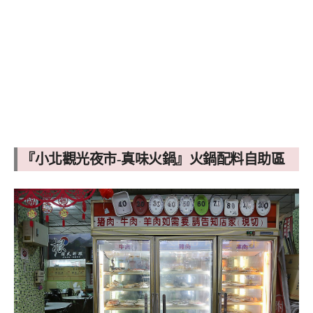
『小北觀光夜市-真味火鍋』火鍋配料自助區