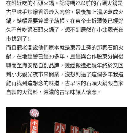
在附近吃的石頭火鍋。記得嗎??以前的石頭火鍋是
古早味手炒爆香跟炒入肉盤，最後加上湯底煮成火
鍋，結帳還要算盤子結帳。在東帝士拆遷後已經好
久不曾吃過石頭火鍋了，想不到居然在小北觀光夜
市找到了!!
而且聽老闆說他們原本就是東帝士旁的那家石頭火
鍋，在地經營已經30多年，歷經與合作股東分開後
轉而至海安路自創品牌，幾經搬遷近幾年終於又回
到小北觀光夜市來開業，沒想到過了這個多年我還
能再找到這想念的味道，古早味的石頭火鍋跟自家
自製的火鍋料，濃濃的古早味讓人懷念。