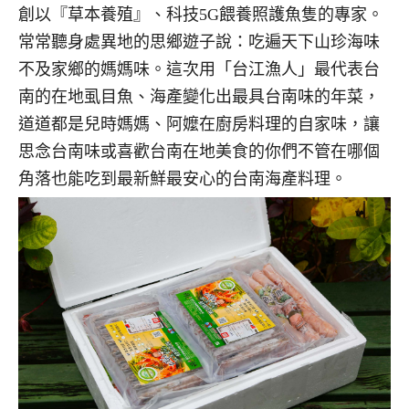
創以『草本養殖』、科技5G餵養照護魚隻的專家。
常常聽身處異地的思鄉遊子說：吃遍天下山珍海味
不及家鄉的媽媽味。這次用「台江漁人」最代表台
南的在地虱目魚、海產變化出最具台南味的年菜，
道道都是兒時媽媽、阿嬤在廚房料理的自家味，讓
思念台南味或喜歡台南在地美食的你們不管在哪個
角落也能吃到最新鮮最安心的台南海產料理。