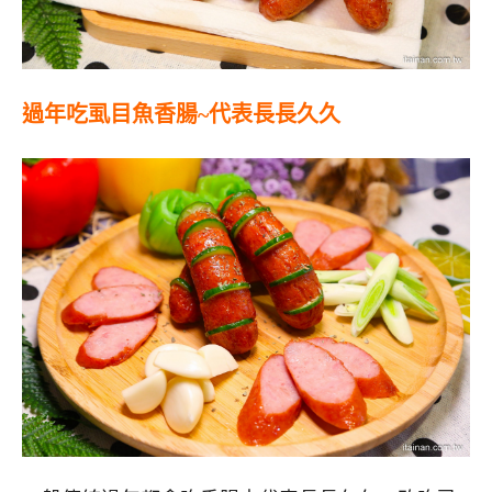
過年吃虱目魚香腸
~
代表長長久久