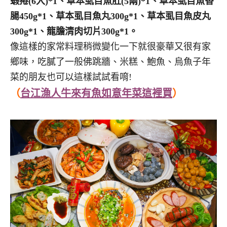
蝦捲(6入)*1、草本虱目魚肚(5兩)*1、草本虱目魚香
腸450g*1、草本虱目魚丸300g*1、草本虱目魚皮丸
300g*1、龍膽清肉切片300g*1。
像這樣的家常料理稍微變化一下就很豪華又很有家
鄉味，吃膩了一般佛跳牆、米糕、鮑魚、烏魚子年
菜的朋友也可以這樣試試看唷!
（
台江漁人牛來有魚如意年菜這裡買
）