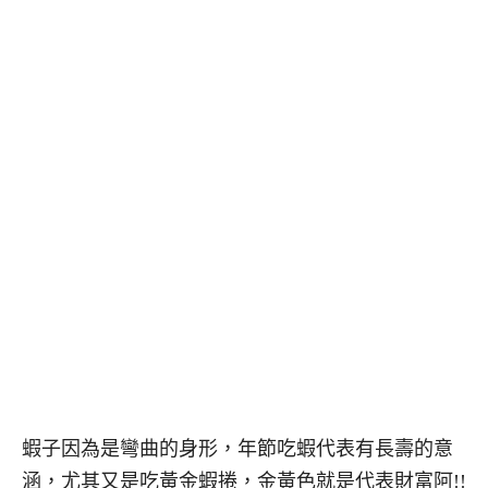
蝦子因為是彎曲的身形，年節吃蝦代表有長壽的意
涵，尤其又是吃黃金蝦捲，金黃色就是代表財富阿!!