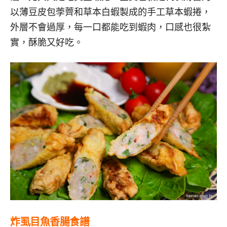
以薄豆皮包荸薺和草本白蝦製成的手工草本蝦捲，
外層不會過厚，每一口都能吃到蝦肉，口感也很紮
實，酥脆又好吃。
炸虱目魚香腸食譜