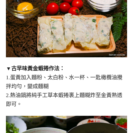
▼古早味黃金蝦捲作法：
1.蛋黃加入麵粉、太白粉、水一杯、一匙橄欖油攪
拌均勻，變成麵糊
2.熱油鍋將純手工草本蝦捲裹上麵糊炸至金黃熟透
即可。