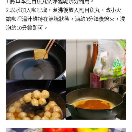
1.將草本虱目魚丸洗淨瀝乾水分備用。
2.以水加入咖哩塊，煮沸後放入虱目魚丸，改小火
讓咖哩湯汁維持在沸騰狀態，滷約3分鐘後熄火，浸
泡約10分鐘即可。