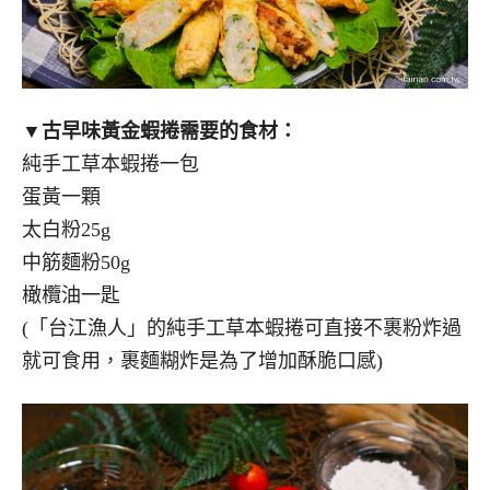
▼古早味黃金蝦捲需要的食材：
純手工草本蝦捲一包
蛋黃一顆
太白粉25g
中筋麵粉50g
橄欖油一匙
(「台江漁人」的純手工草本蝦捲可直接不裹粉炸過
就可食用，裹麵糊炸是為了增加酥脆口感)