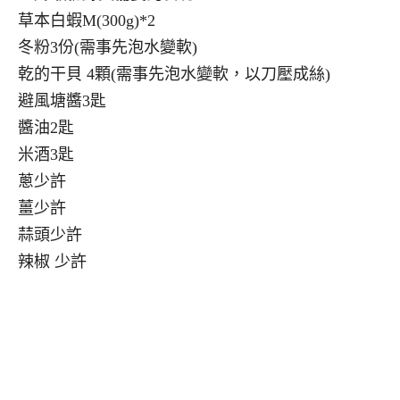
草本白蝦M(300g)*2
冬粉3份(需事先泡水變軟)
乾的干貝 4顆(需事先泡水變軟，以刀壓成絲)
避風塘醬3匙
醬油2匙
米酒3匙
蔥少許
薑少許
蒜頭少許
辣椒 少許