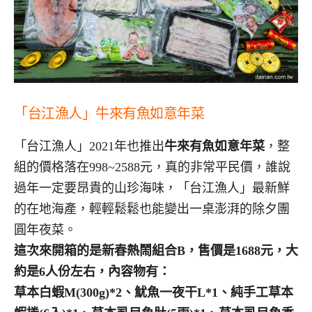
「台江漁人」牛來有魚如意年菜
「台江漁人」2021年也推出
牛來有魚如意年菜
，整
組的價格落在998~2588元，真的非常平民價，誰說
過年一定要昂貴的山珍海味，「台江漁人」最新鮮
的在地海產，輕輕鬆鬆也能變出一桌澎湃的除夕團
圓年夜菜。
這次來開箱的是新春熱鬧組合B，售價是1688元，大
約是6人份左右，內容物有：
草本白蝦M(300g)*2、魷魚一夜干L*1、純手工草本