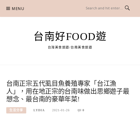
Skip
MENU
to
content
台南好FOOD遊
台灣美食旅遊/台南美食旅遊
台南正宗五代虱目魚養殖專家「台江漁
人」，用在地正宗的台南味做出思鄉遊子最
想念、最台南的豪華年菜!
生活分享
LYDIA
2021-01-26
0