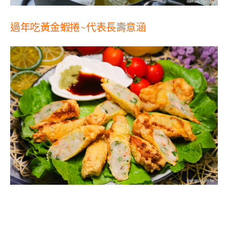
過年吃黃金蝦捲
~
代表長壽意涵