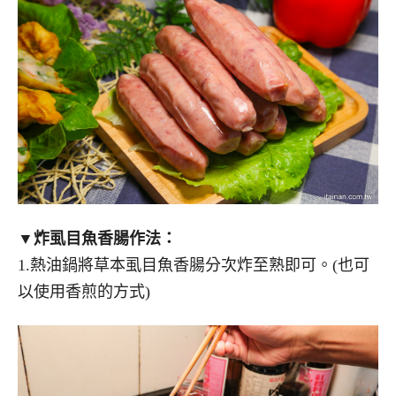
▼炸虱目魚香腸作法：
1.熱油鍋將草本虱目魚香腸分次炸至熟即可。(也可
以使用香煎的方式)