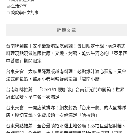
生活分享
說說學日文的事
近期文章
台南吃到飽｜安平最新港點吃到飽！每日限定十組，55道港式
料理現點現做無限供應，叉燒、烤鴨、乾炒牛河必吃!「亞果薈
中餐廳」期間限定
台東美食｜太麻里隱藏版越南料理！必點爆汁溏心蛋捲、黃金
法式麵包蝦，整尾小卷河粉鮮到驚豔「越南小廚」
台南咖啡推薦｜「CAFE!N 硬咖啡」台南新光門市開箱！世界
冠軍咖啡、早午餐一次滿足
台東美食｜一開店就排隊！網友封為「台東一蘭」的人氣排隊
店，厚切叉燒、免費加麵一次超滿足「哈拉麵」
台東景點推薦｜全台最萌招財貓土地公廟！必拍巨型招財貓、
台版雷門、全台唯一水占籤透明詩籤體驗!台東太麻里「福興