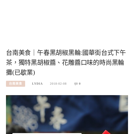
台南美食｜午春黑胡椒黑輪:國華街台式下午
茶，獨特黑胡椒醬、花雕醬口味的時尚黑輪
攤(已歇業)
台南美食
LYDIA
2018-02-08
0