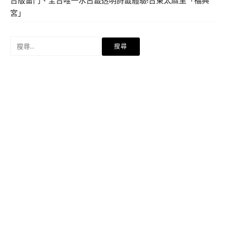
宮」
搜
尋
關
鍵
字: