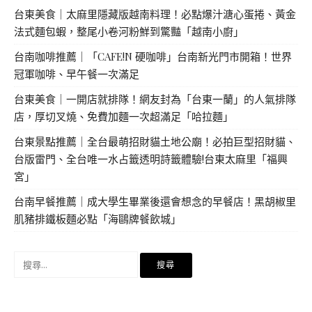
台東美食｜太麻里隱藏版越南料理！必點爆汁溏心蛋捲、黃金
法式麵包蝦，整尾小卷河粉鮮到驚豔「越南小廚」
台南咖啡推薦｜「CAFE!N 硬咖啡」台南新光門市開箱！世界
冠軍咖啡、早午餐一次滿足
台東美食｜一開店就排隊！網友封為「台東一蘭」的人氣排隊
店，厚切叉燒、免費加麵一次超滿足「哈拉麵」
台東景點推薦｜全台最萌招財貓土地公廟！必拍巨型招財貓、
台版雷門、全台唯一水占籤透明詩籤體驗!台東太麻里「福興
宮」
台南早餐推薦｜成大學生畢業後還會想念的早餐店！黑胡椒里
肌豬排鐵板麵必點「海鷗牌餐飲城」
搜
尋
關
鍵