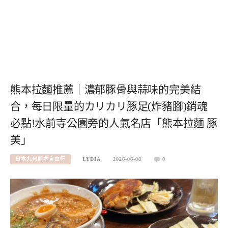
熊本拉麵推薦｜濃郁豚骨與蒜味的完美結
合，每日限量的カリカリ豚足(炸豬腳)銷魂
必點!水前寺公園旁的人氣名店「熊本拉麵 豚
美」
日本九州熊本自由行
LYDIA
2026-06-08
0