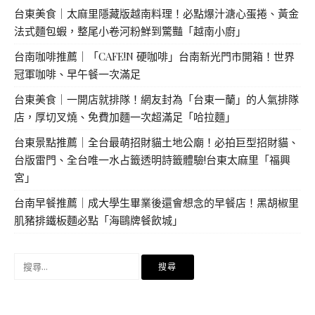
台東美食｜太麻里隱藏版越南料理！必點爆汁溏心蛋捲、黃金
法式麵包蝦，整尾小卷河粉鮮到驚豔「越南小廚」
台南咖啡推薦｜「CAFE!N 硬咖啡」台南新光門市開箱！世界
冠軍咖啡、早午餐一次滿足
台東美食｜一開店就排隊！網友封為「台東一蘭」的人氣排隊
店，厚切叉燒、免費加麵一次超滿足「哈拉麵」
台東景點推薦｜全台最萌招財貓土地公廟！必拍巨型招財貓、
台版雷門、全台唯一水占籤透明詩籤體驗!台東太麻里「福興
宮」
台南早餐推薦｜成大學生畢業後還會想念的早餐店！黑胡椒里
肌豬排鐵板麵必點「海鷗牌餐飲城」
搜
尋
關
鍵