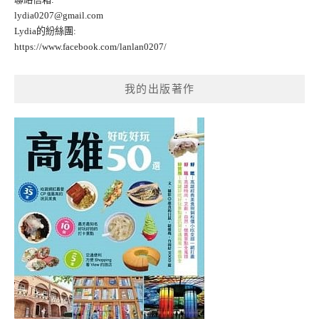
lydia0207@gmail.com
Lydia的紛絲團:
https://www.facebook.com/lanlan0207/
我的出版著作