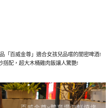
品「百威金尊」適合女孩兒品嚐的閨密啤酒!
妙搭配，超大木桶雞肉飯讓人驚艷!