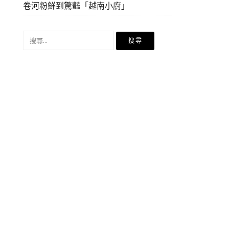
卷河粉鮮到驚豔「越南小廚」
搜
尋
關
鍵
字: