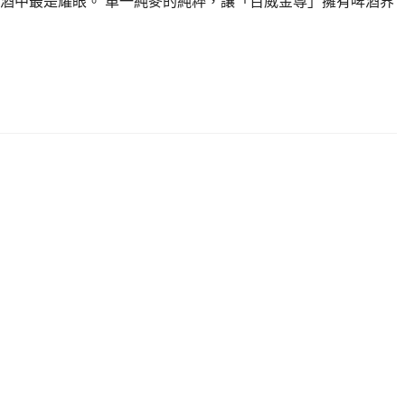
酒中最是耀眼。 單一純麥的純粹，讓「百威金尊」擁有啤酒界