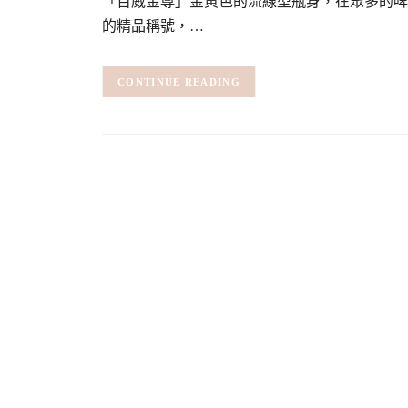
「百威金尊」金黃色的流線型瓶身，在眾多的啤
的精品稱號，…
CONTINUE READING