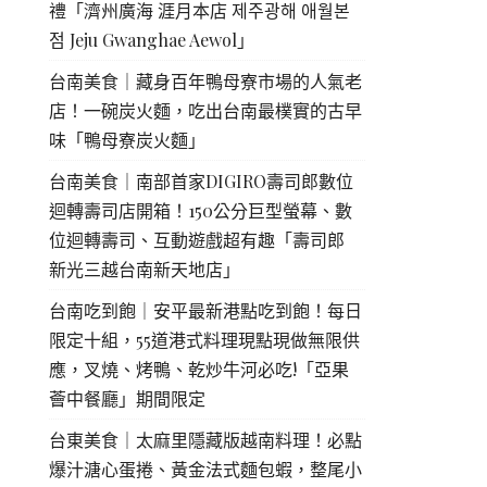
禮「濟州廣海 涯月本店 제주광해 애월본
점 Jeju Gwanghae Aewol」
台南美食｜藏身百年鴨母寮市場的人氣老
店！一碗炭火麵，吃出台南最樸實的古早
味「鴨母寮炭火麵」
台南美食｜南部首家DIGIRO壽司郎數位
迴轉壽司店開箱！150公分巨型螢幕、數
位迴轉壽司、互動遊戲超有趣「壽司郎
新光三越台南新天地店」
台南吃到飽｜安平最新港點吃到飽！每日
限定十組，55道港式料理現點現做無限供
應，叉燒、烤鴨、乾炒牛河必吃!「亞果
薈中餐廳」期間限定
台東美食｜太麻里隱藏版越南料理！必點
爆汁溏心蛋捲、黃金法式麵包蝦，整尾小