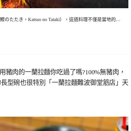
き，Katsuo no Tataki），這道料理不僅是當地的…
用豬肉的一蘭拉麵你吃過了嗎?100%無豬肉，
的長型碗也很特別「一蘭拉麵難波御堂筋店」天