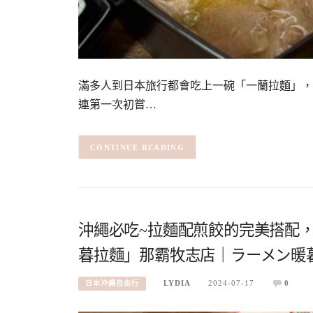
滿多人到日本旅行都會吃上一碗「一蘭拉麵」，
連第一次初嘗…
CONTINUE READING
沖繩必吃~拉麵配煎餃的完美搭配
暮拉麵」那霸牧志店｜ラーメン暖
LYDIA
2024-07-17
0
日本沖繩自由行