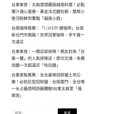
台東美食｜太麻里隱藏版越南料理！必點
爆汁溏心蛋捲、黃金法式麵包蝦，整尾小
卷河粉鮮到驚豔「越南小廚」
台南咖啡推薦｜「CAFE!N 硬咖啡」台南
新光門市開箱！世界冠軍咖啡、早午餐一
次滿足
台東美食｜一開店就排隊！網友封為「台
東一蘭」的人氣排隊店，厚切叉燒、免費
加麵一次超滿足「哈拉麵」
台東景點推薦｜全台最萌招財貓土地公
廟！必拍巨型招財貓、台版雷門、全台唯
一水占籤透明詩籤體驗!台東太麻里「福
興宮」
搜