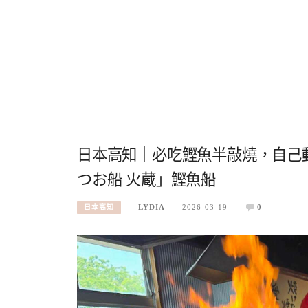
日本高知｜必吃鰹魚半敲燒，自己
つお船 火蔵」鰹魚船
LYDIA
2026-03-19
0
日本高知