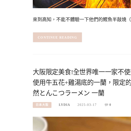
來到高知，不能不體驗一下他們的鰹魚半敲燒（鰹のたた
CONTINUE READING
大阪限定美食!全世界唯一一家不使
使用牛五花+雞湯底的一蘭，限定
然とんこつラーメン 一蘭
LYDIA
2025-03-17
0
日本大阪