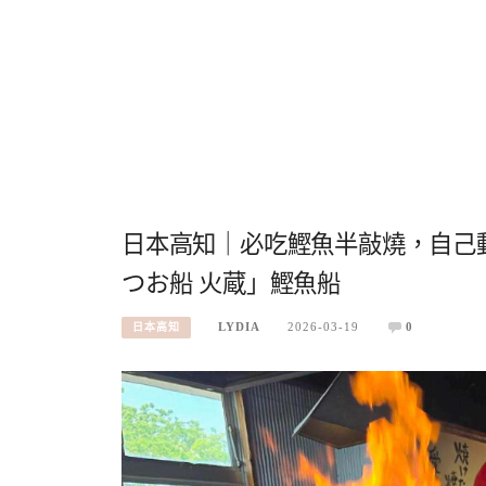
日本高知｜必吃鰹魚半敲燒，自己
つお船 火蔵」鰹魚船
LYDIA
2026-03-19
0
日本高知