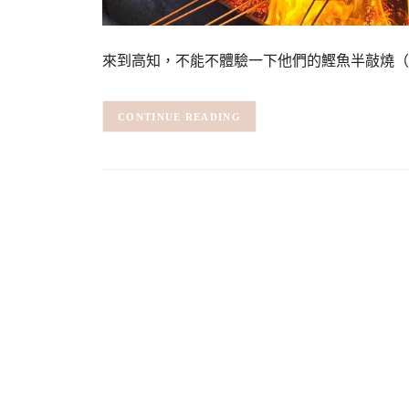
來到高知，不能不體驗一下他們的鰹魚半敲燒（鰹のたた
CONTINUE READING