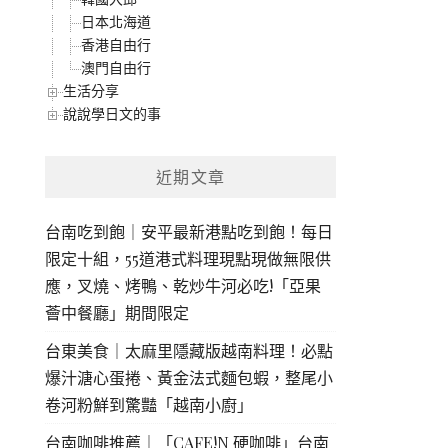
日本北海道
香港自由行
澳門自由行
生活分享
說說學日文的事
近期文章
台南吃到飽｜安平最新港點吃到飽！每日
限定十組，55道港式料理現點現做無限供
應，叉燒、烤鴨、乾炒牛河必吃!「亞果
薈中餐廳」期間限定
台東美食｜太麻里隱藏版越南料理！必點
爆汁溏心蛋捲、黃金法式麵包蝦，整尾小
卷河粉鮮到驚豔「越南小廚」
台南咖啡推薦｜「CAFE!N 硬咖啡」台南