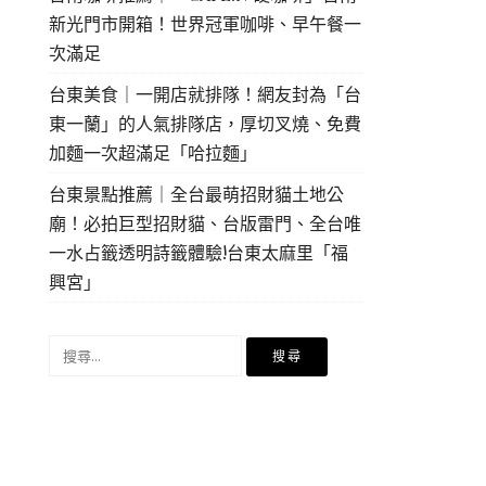
新光門市開箱！世界冠軍咖啡、早午餐一
次滿足
台東美食｜一開店就排隊！網友封為「台
東一蘭」的人氣排隊店，厚切叉燒、免費
加麵一次超滿足「哈拉麵」
台東景點推薦｜全台最萌招財貓土地公
廟！必拍巨型招財貓、台版雷門、全台唯
一水占籤透明詩籤體驗!台東太麻里「福
興宮」
搜
尋
關
鍵
字: