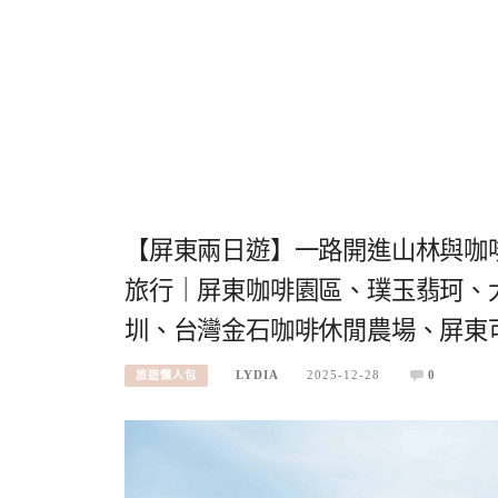
【屏東兩日遊】一路開進山林與咖啡
旅行｜屏東咖啡園區、璞玉翡珂、
圳、台灣金石咖啡休閒農場、屏東
LYDIA
2025-12-28
0
旅遊懶人包