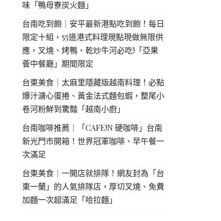
味「鴨母寮炭火麵」
台南吃到飽｜安平最新港點吃到飽！每日
限定十組，55道港式料理現點現做無限供
應，叉燒、烤鴨、乾炒牛河必吃!「亞果
薈中餐廳」期間限定
台東美食｜太麻里隱藏版越南料理！必點
爆汁溏心蛋捲、黃金法式麵包蝦，整尾小
卷河粉鮮到驚豔「越南小廚」
台南咖啡推薦｜「CAFE!N 硬咖啡」台南
新光門市開箱！世界冠軍咖啡、早午餐一
次滿足
台東美食｜一開店就排隊！網友封為「台
東一蘭」的人氣排隊店，厚切叉燒、免費
加麵一次超滿足「哈拉麵」