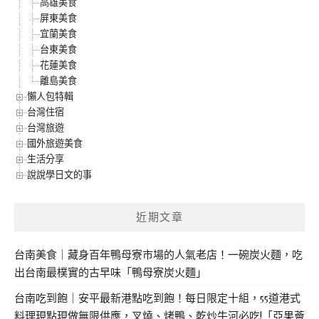
高雄美食
屏東美食
宜蘭美食
台東美食
花蓮美食
離島美食
懶人包特輯
台灣住宿
台灣旅遊
國外旅遊美食
生活分享
說說學日文的事
近期文章
台南美食｜藏身百年鴨母寮市場的人氣老店！一碗炭火麵，吃
出台南最樸實的古早味「鴨母寮炭火麵」
台南吃到飽｜安平最新港點吃到飽！每日限定十組，55道港式
料理現點現做無限供應，叉燒、烤鴨、乾炒牛河必吃!「亞果薈