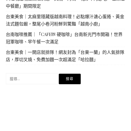
中餐廳」期間限定
台東美食｜太麻里隱藏版越南料理！必點爆汁溏心蛋捲、黃金
法式麵包蝦，整尾小卷河粉鮮到驚豔「越南小廚」
台南咖啡推薦｜「CAFE!N 硬咖啡」台南新光門市開箱！世界
冠軍咖啡、早午餐一次滿足
台東美食｜一開店就排隊！網友封為「台東一蘭」的人氣排隊
店，厚切叉燒、免費加麵一次超滿足「哈拉麵」
搜
尋
關
鍵
字: