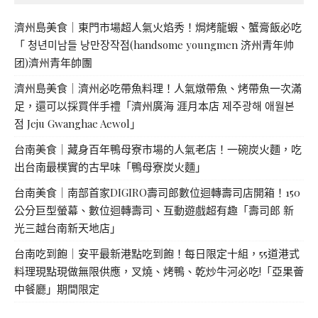
濟州島美食｜東門市場超人氣火焰秀！焗烤龍蝦、蟹膏飯必吃
「 청년미남들 낭만장작점(handsome youngmen 济州青年帅
团)濟州青年帥團
濟州島美食｜濟州必吃帶魚料理！人氣燉帶魚、烤帶魚一次滿
足，還可以採買伴手禮「濟州廣海 涯月本店 제주광해 애월본
점 Jeju Gwanghae Aewol」
台南美食｜藏身百年鴨母寮市場的人氣老店！一碗炭火麵，吃
出台南最樸實的古早味「鴨母寮炭火麵」
台南美食｜南部首家DIGIRO壽司郎數位迴轉壽司店開箱！150
公分巨型螢幕、數位迴轉壽司、互動遊戲超有趣「壽司郎 新
光三越台南新天地店」
台南吃到飽｜安平最新港點吃到飽！每日限定十組，55道港式
料理現點現做無限供應，叉燒、烤鴨、乾炒牛河必吃!「亞果薈
中餐廳」期間限定