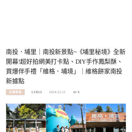
南投．埔里｜南投新景點~《埔里秘境》全新
開幕!超好拍網美打卡點、DIY手作鳳梨酥、
買爆伴手禮「維格．埔境」｜維格餅家南投
新據點
台灣美食
LYDIA
2024-12-11
0