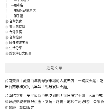
咖啡店
甜點冰品飲料店
伴手禮
台灣美食
懶人包特輯
台灣住宿
台灣旅遊
國外旅遊美食
生活分享
說說學日文的事
近期文章
台南美食｜藏身百年鴨母寮市場的人氣老店！一碗炭火麵，吃
出台南最樸實的古早味「鴨母寮炭火麵」
台南吃到飽｜安平最新港點吃到飽！每日限定十組，55道港式
料理現點現做無限供應，叉燒、烤鴨、乾炒牛河必吃!「亞果薈
中餐廳」期間限定