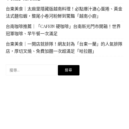
台東美食｜太麻里隱藏版越南料理！必點爆汁溏心蛋捲、黃金
法式麵包蝦，整尾小卷河粉鮮到驚豔「越南小廚」
台南咖啡推薦｜「CAFE!N 硬咖啡」台南新光門市開箱！世界
冠軍咖啡、早午餐一次滿足
台東美食｜一開店就排隊！網友封為「台東一蘭」的人氣排隊
店，厚切叉燒、免費加麵一次超滿足「哈拉麵」
搜
尋
關
鍵
字: