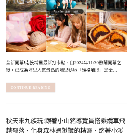
全新開幕!南投埔里最新打卡點，自2024年11/30熱鬧開幕之
後，已成為埔里人氣景點的埔里秘境「維格埔境」是全…
CONTINUE READING
秋天來九族玩!跟著小山豬導覽員搭乘纜車飛
越部落、化身森林盪鞦韆的精靈、踏著小溪